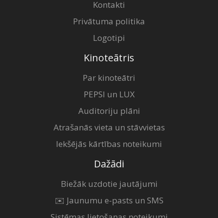
Kontakti
Privātuma politika
Logotipi
Kinoteātris
Par kinoteātri
PEPSI un LUX
Auditoriju plāni
Atrašanās vieta un stāvvietas
Iekšējās kārtības noteikumi
Dažādi
Biežāk uzdotie jautājumi
✉️ Jaunumu e-pasts un SMS
Sistēmas lietošanas noteikumi