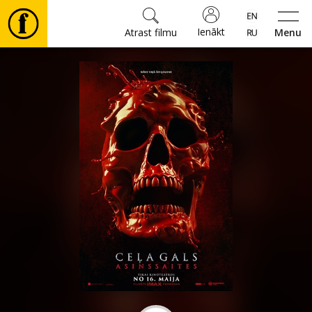
Ienākt
Atrast filmu
Menu
Filmas
🎵
Biļetes
Kultūra
Pasākumi
Ziņas