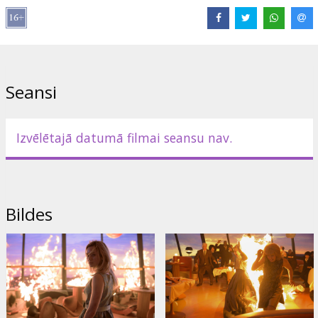
Izplatītājs:
Acme Film SIA
Režisors:
Zach Lipovsky
,
Adam B. Stein
Lomās:
Tony Todd
,
Rya Kihlstedt
,
Brec Bassinger
Saites:
IMDB
,
Oficiālā mājas lapa
Seansi
Izvēlētajā datumā filmai seansu nav.
Bildes