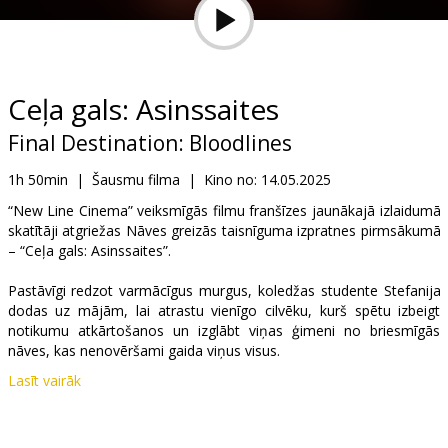
Dāvanu
kartes
Uzkodas
Ceļa gals: Asinssaites
Final Destination: Bloodlines
B2B
1h 50min
|
Šausmu filma
|
Kino no:
14.05.2025
Kino
“New Line Cinema” veiksmīgās filmu franšīzes jaunākajā izlaidumā
skatītāji atgriežas Nāves greizās taisnīguma izpratnes pirmsākumā
Klubs
– “Ceļa gals: Asinssaites”.
Pastāvīgi redzot varmācīgus murgus, koledžas studente Stefanija
dodas uz mājām, lai atrastu vienīgo cilvēku, kurš spētu izbeigt
notikumu atkārtošanos un izglābt viņas ģimeni no briesmīgās
nāves, kas nenovēršami gaida viņus visus.
Lasīt vairāk
Filma angļu valodā ar subtitriem latviešu un krievu valodā.