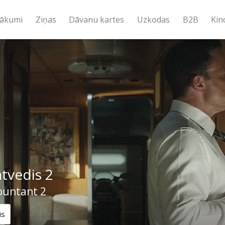
ākumi
Ziņas
Dāvanu kartes
Uzkodas
B2B
Kin
tvedis 2
ountant 2
is