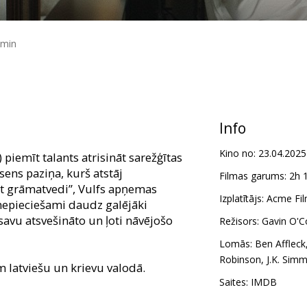
2min
Info
Kino no:
23.04.2025
piemīt talants atrisināt sarežģītas
sens paziņa, kurš atstāj
Filmas garums:
2h 
t grāmatvedi”, Vulfs apņemas
Izplatītājs:
Acme Fil
a nepieciešami daudz galējāki
savu atsvešināto un ļoti nāvējošo
Režisors:
Gavin O'C
Lomās:
Ben Affleck
Robinson
,
J.K. Sim
m latviešu un krievu valodā.
Saites:
IMDB