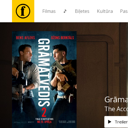
Filmas
🎵
Biļetes
Kultūra
Pas
Filmas
🎵
Biļetes
Kultūra
Grāma
Pasākumi
The Acc
Ziņas
Treiler