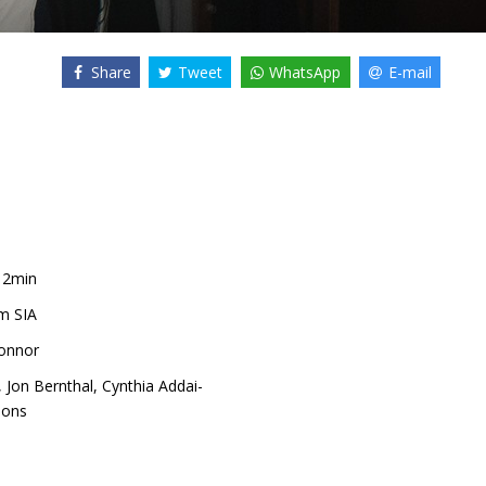
Share
Tweet
WhatsApp
E-mail
12min
m SIA
onnor
,
Jon Bernthal
,
Cynthia Addai-
mons