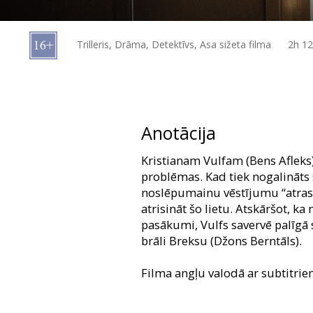
Dāvanu
kartes
Trilleris, Drāma, Detektīvs, Asa sižeta filma
2h 1
Uzkodas
B2B
Anotācija
Kino
Kristianam Vulfam (Bens Afleks) 
Klubs
problēmas. Kad tiek nogalināts 
noslēpumainu vēstījumu “atras
atrisināt šo lietu. Atskāršot, k
pasākumi, Vulfs savervē palīgā 
brāli Breksu (Džons Berntāls).
Filma angļu valodā ar subtitrie