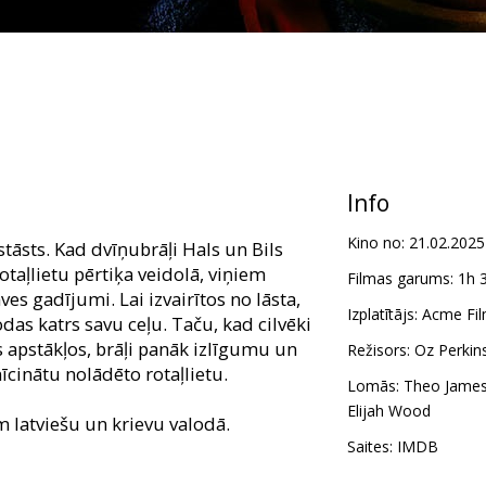
Info
Kino no:
21.02.2025
tāsts. Kad dvīņubrāļi Hals un Bils
otaļlietu pērtiķa veidolā, viņiem
Filmas garums:
1h 
es gadījumi. Lai izvairītos no lāsta,
Izplatītājs:
Acme Fil
odas katrs savu ceļu. Taču, kad cilvēki
 apstākļos, brāļi panāk izlīgumu un
Režisors:
Oz Perkin
īcinātu nolādēto rotaļlietu.
Lomās:
Theo Jame
Elijah Wood
m latviešu un krievu valodā.
Saites:
IMDB