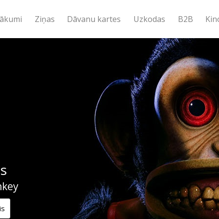
ākumi
Ziņas
Dāvanu kartes
Uzkodas
B2B
Kin
is
nkey
is