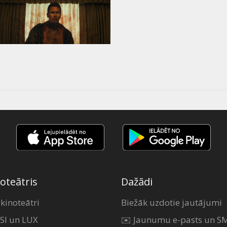
oteātris
Dažādi
 kinoteātri
Biežāk uzdotie jautājumi
SI un LUX
✉️ Jaunumu e-pasts un S