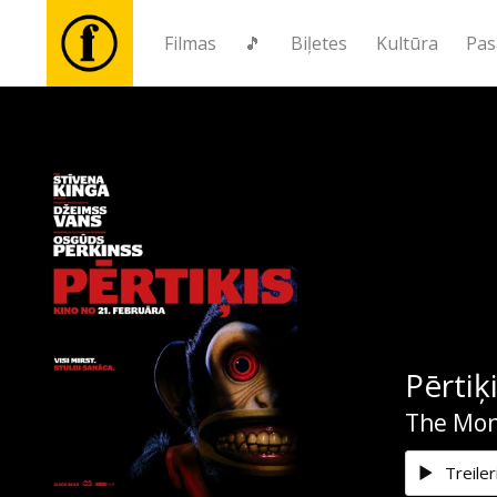
Filmas
🎵
Biļetes
Kultūra
Pas
Filmas
🎵
Biļetes
Kultūra
Pērtiķ
Pasākumi
The Mo
Ziņas
Treiler