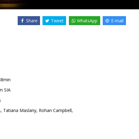
Share
Tweet
WhatsApp
E-mail
38min
m SIA
s
s
,
Tatiana Maslany
,
Rohan Campbell
,