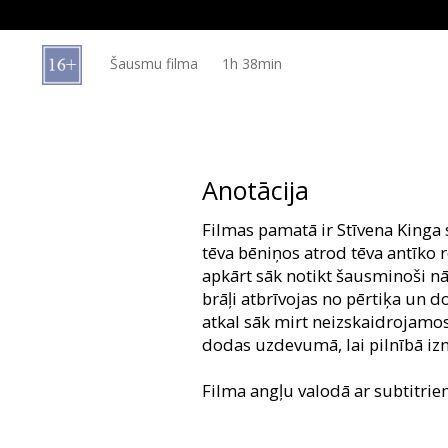
Dāvanu
kartes
Šausmu filma
1h 38min
Uzkodas
B2B
Anotācija
Kino
Filmas pamatā ir Stīvena Kinga s
Klubs
tēva bēniņos atrod tēva antīko r
apkārt sāk notikt šausminoši nāv
brāļi atbrīvojas no pērtiķa un d
atkal sāk mirt neizskaidrojamos
dodas uzdevumā, lai pilnībā izn
Filma angļu valodā ar subtitrie