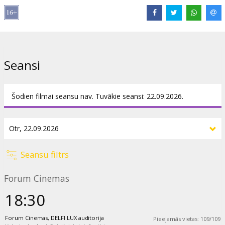
Filma angļu valodā ar subtitriem latviešu un krievu valodā.
Izplatītājs:
Kino Kults, SIA
Režisors:
Stanley Kubrick
Lomās:
Tom Cruise
,
Nicole Kidman
,
Sydney Pollack
,
Madison
Seansi
Eginton
,
Todd Field
Saites:
IMDB
,
Mājaslapa
Šodien filmai seansu nav. Tuvākie seansi: 22.09.2026.
Seansu filtrs
Forum Cinemas
18:30
Forum Cinemas, DELFI LUX auditorija
Pieejamās vietas
:
109
/
109