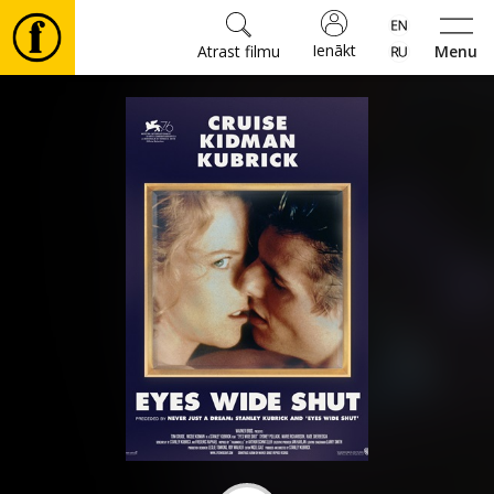
Ienākt
Atrast filmu
Menu
Filmas
🎵
Biļetes
Kultūra
Pasākumi
Ziņas