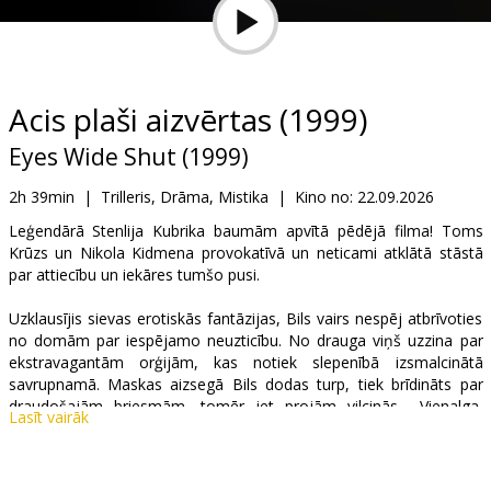
Dāvanu
kartes
Uzkodas
Acis plaši aizvērtas (1999)
Eyes Wide Shut (1999)
B2B
2h 39min
|
Trilleris, Drāma, Mistika
|
Kino no:
22.09.2026
Kino
Leģendārā Stenlija Kubrika baumām apvītā pēdējā filma! Toms
Krūzs un Nikola Kidmena provokatīvā un neticami atklātā stāstā
Klubs
par attiecību un iekāres tumšo pusi.
Uzklausījis sievas erotiskās fantāzijas, Bils vairs nespēj atbrīvoties
no domām par iespējamo neuzticību. No drauga viņš uzzina par
ekstravagantām orģijām, kas notiek slepenībā izsmalcinātā
savrupnamā. Maskas aizsegā Bils dodas turp, tiek brīdināts par
draudošajām briesmām, tomēr iet projām vilcinās... Vienalga,
Lasīt vairāk
īstenība vai sapnis – tas kļūs par izšķirošu pārbaudījumu Bila un
Elisas attiecībās. Vai izdosies laikus pamosties?