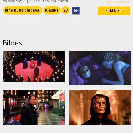
Valoda: Angļu
|
Subtitri: Latviešu, Krievu
Skatīt sēdvietas
Kino Kults piedāvā!
Klasika
2D
Pirkt biļeti
Bildes