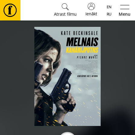
Ienākt
Atrast filmu
Menu
Filmas
🎵
Biļetes
Kultūra
Pasākumi
Ziņas