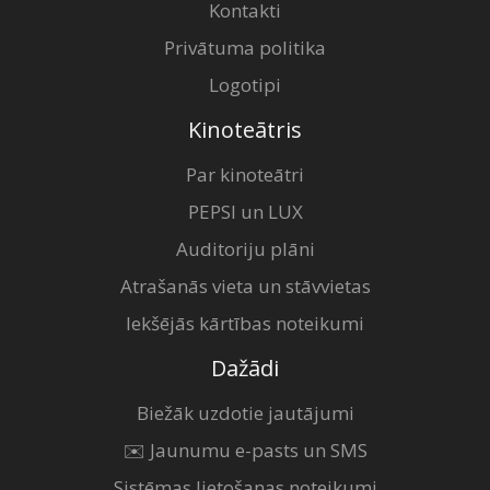
Kontakti
Privātuma politika
Logotipi
Kinoteātris
Par kinoteātri
PEPSI un LUX
Auditoriju plāni
Atrašanās vieta un stāvvietas
Iekšējās kārtības noteikumi
Dažādi
Biežāk uzdotie jautājumi
✉️ Jaunumu e-pasts un SMS
Sistēmas lietošanas noteikumi