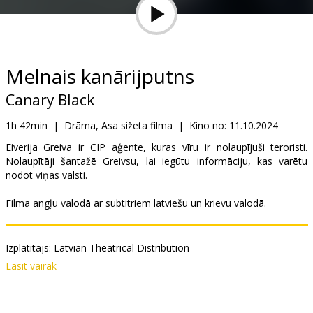
Dāvanu
kartes
Uzkodas
Melnais kanārijputns
Canary Black
B2B
1h 42min
|
Drāma, Asa sižeta filma
|
Kino no:
11.10.2024
Kino
Eiverija Greiva ir CIP aģente, kuras vīru ir nolaupījuši teroristi.
Nolaupītāji šantažē Greivsu, lai iegūtu informāciju, kas varētu
Klubs
nodot viņas valsti.
Filma angļu valodā ar subtitriem latviešu un krievu valodā.
Izplatītājs:
Latvian Theatrical Distribution
Režisors:
Pierre Morel
Lasīt vairāk
Lomās:
Kate Beckinsale
,
Rupert Friend
,
Ray Stevenson
,
Saffron
Burrows
,
Ben Miles
,
Goran Kostić
,
Michael Brandon
Saites:
IMDB