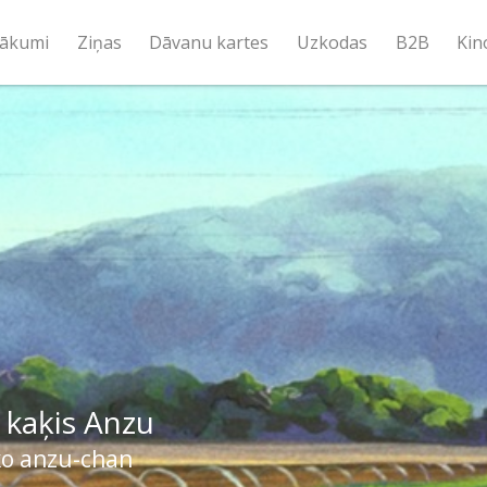
ākumi
Ziņas
Dāvanu kartes
Uzkodas
B2B
Kin
 kaķis Anzu
o anzu-chan