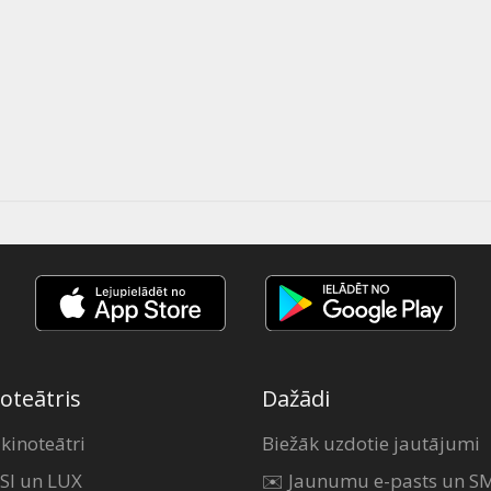
oteātris
Dažādi
 kinoteātri
Biežāk uzdotie jautājumi
SI un LUX
✉️ Jaunumu e-pasts un S