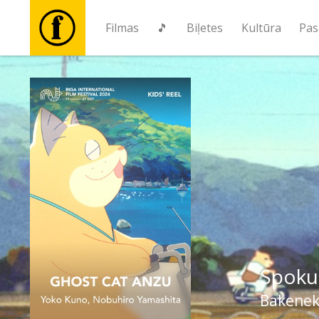
Filmas
🎵
Biļetes
Kultūra
Pas
Filmas
🎵
Biļetes
Kultūra
Pasākumi
Spoku
Ziņas
Bakenek