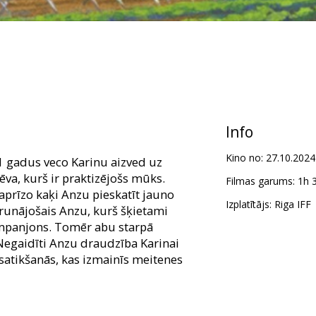
Info
Kino no:
27.10.2024
1 gadus veco Karinu aizved uz
ēva, kurš ir praktizējošs mūks.
Filmas garums:
1h 
kaprīzo kaķi Anzu pieskatīt jauno
Izplatītājs:
Riga IFF
runājošais Anzu, kurš šķietami
ompanjons. Tomēr abu starpā
 Negaidīti Anzu draudzība Karinai
atikšanās, kas izmainīs meitenes
ādot anime, filma tiek veltīta RIGA IFF