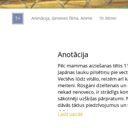
Dāvanu
kartes
Animācija, Ģimenes filma, Anime
1h 36min
Uzkodas
B2B
Anotācija
Kino
Pēc mammas aiziešanas tētis 1
Klubs
Japānas lauku pilsētiņu pie vect
Vectēvs lūdz vitālo, reizēm arī 
meiteni. Rūsgani dzeltenais un 
nekad nenoveco, ir strādīgs k
sākotnēji uzšķiļas pārpratumi.
dāvās tādus piedzīvojumus un s
dzīvi.
Lasīt vairāk
Pirmo reizi festivāla vēsturē izr