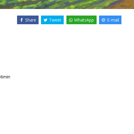
Share
Tweet
WhatsApp
E-mail
36min