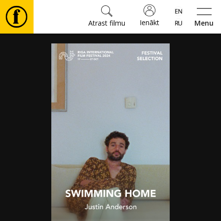
Ienākt
Atrast filmu
Menu
Filmas
🎵
Biļetes
Kultūra
Pasākumi
Ziņas