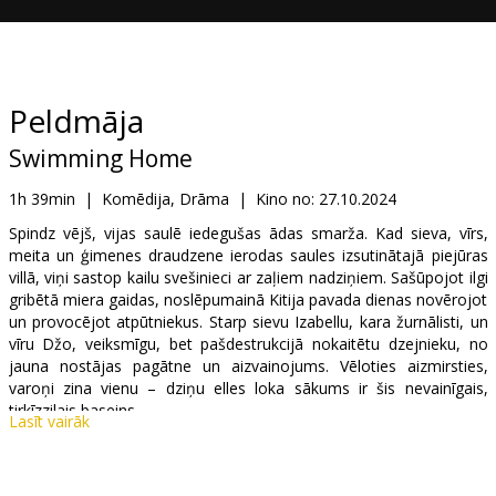
Dāvanu
kartes
Uzkodas
Peldmāja
Swimming Home
B2B
1h 39min
|
Komēdija, Drāma
|
Kino no:
27.10.2024
Kino
Spindz vējš, vijas saulē iedegušas ādas smarža. Kad sieva, vīrs,
meita un ģimenes draudzene ierodas saules izsutinātajā piejūras
Klubs
villā, viņi sastop kailu svešinieci ar zaļiem nadziņiem. Sašūpojot ilgi
gribētā miera gaidas, noslēpumainā Kitija pavada dienas novērojot
un provocējot atpūtniekus. Starp sievu Izabellu, kara žurnālisti, un
vīru Džo, veiksmīgu, bet pašdestrukcijā nokaitētu dzejnieku, no
jauna nostājas pagātne un aizvainojums. Vēloties aizmirsties,
varoņi zina vienu – dziņu elles loka sākums ir šis nevainīgais,
tirkīzzilais baseins.
Lasīt vairāk
Jutekliska psihodrāma, kas nekautri iemērc pēdu pirkstus grieķu
savādā kino vilnī un Pazolīni “Teorēma” (1968), vietumis ironiski