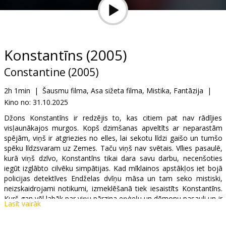
Dāvanu
kartes
Uzkodas
Konstantīns (2005)
Constantine (2005)
B2B
2h 1min
|
Šausmu filma, Asa sižeta filma, Mistika, Fantāzija
|
Kino no:
31.10.2025
Kino
Klubs
Džons Konstantīns ir redzējis to, kas citiem pat nav rādījies
visļaunākajos murgos. Kopš dzimšanas apveltīts ar neparastām
spējām, viņš ir atgriezies no elles, lai sekotu līdzi gaišo un tumšo
spēku līdzsvaram uz Zemes. Taču viņš nav svētais. Vīlies pasaulē,
kurā viņš dzīvo, Konstantīns tikai dara savu darbu, necenšoties
iegūt izglābto cilvēku simpātijas. Kad mīklainos apstākļos iet bojā
policijas detektīves Endželas dvīņu māsa un tam seko mistiski,
neizskaidrojami notikumi, izmeklēšanā tiek iesaistīts Konstantīns.
Kurš gan vēl labāk par viņu pārzina eņģeļu un dēmonu pasauli un ir
Lasīt vairāk
spējīgs glābt dvēseles no nokļūšanas ellē?