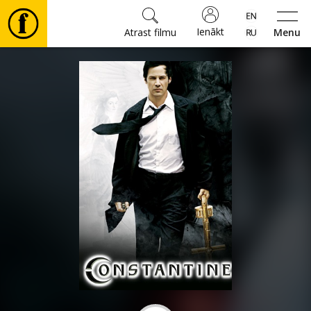
Ienākt
Atrast filmu
Menu
Filmas
🎵
Biļetes
Kultūra
Pasākumi
Ziņas