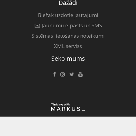
Dažādi
Biežāk uzdotie jautājumi
✉️ Jaunumu e-pasts un SMS
Sistēmas lietošanas noteikumi
XML serviss
Seko mums