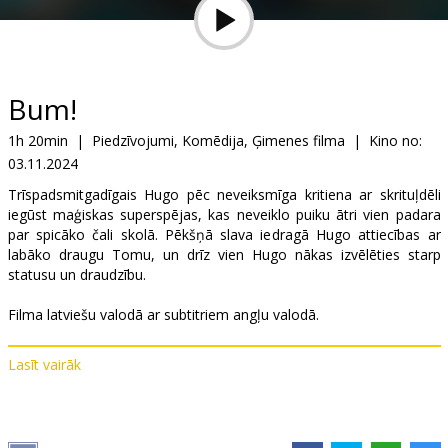
Dāvanu
kartes
Uzkodas
Bum!
1h 20min
|
Piedzīvojumi, Komēdija, Ģimenes filma
|
Kino no:
B2B
03.11.2024
Trīspadsmitgadīgais Hugo pēc neveiksmīga kritiena ar skrituļdēli
Kino
iegūst maģiskas superspējas, kas neveiklo puiku ātri vien padara
Klubs
par spicāko čali skolā. Pēkšņā slava iedragā Hugo attiecības ar
labāko draugu Tomu, un drīz vien Hugo nākas izvēlēties starp
statusu un draudzību.
Filma latviešu valodā ar subtitriem angļu valodā.
Lasīt vairāk
Izplatītājs:
Riverbed
Režisors:
Andra Doršs
,
Marta Selecka
Lomās:
Adrians Petrovics
,
Dāvis Ozols
,
Elīza Kļava
,
Emīlija
Pavlovska
,
Liene Sebre
,
Artūrs Robežnieks
,
Alise Mankus
,
Gatis