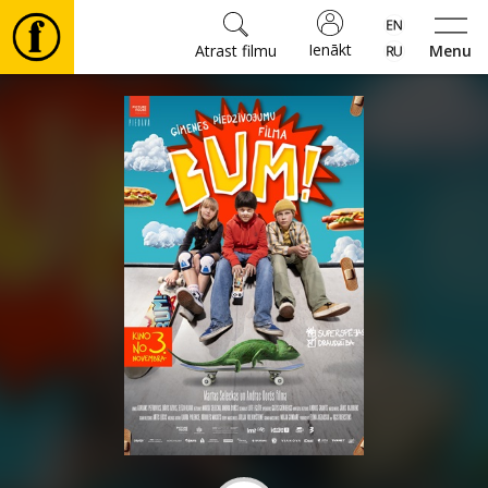
Ienākt
Atrast filmu
Menu
Filmas
🎵
Biļetes
Kultūra
Pasākumi
Ziņas