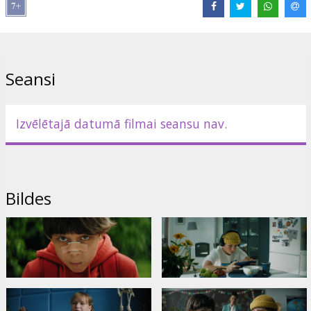
Maliks
Saites:
IMDB
,
Oficiālā mājaslapa
,
Facebook
Seansi
Izvēlētajā datumā filmai seansu nav.
Bildes