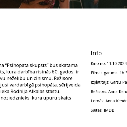
Info
Kino no:
11.10.2024
lma “Psihopāta skūpsts” būs skatāma
ts, kura darbība risinās 60. gados, ir
Filmas garums:
1h 
avu nežēlību un cinismu. Režisore
Izplatītājs:
Garsu Pa
jusi vardarbīgā psihopāta, sērijveida
eka Rodnija Alkalas stāstu.
Režisors:
Anna Kend
 noziedznieks, kura upuru skaits
Lomās:
Anna Kendr
Saites:
IMDB
m latviešu un krievu valodā.