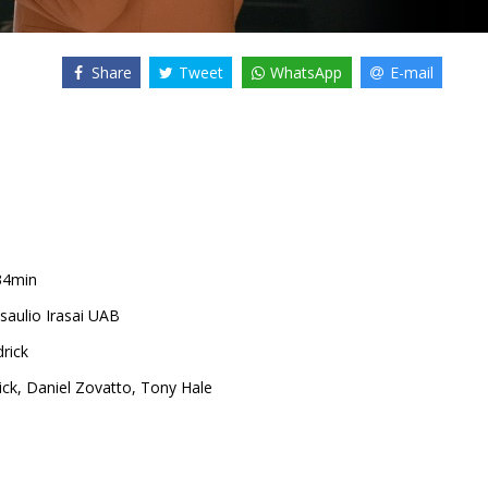
Share
Tweet
WhatsApp
E-mail
34min
saulio Irasai UAB
rick
ick
,
Daniel Zovatto
,
Tony Hale