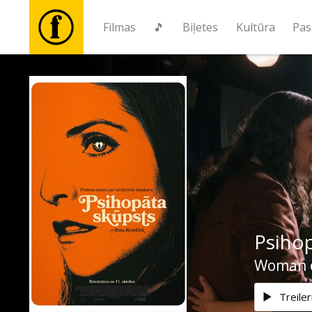
Filmas
🎵
Biļetes
Kultūra
Pas
Filmas
🎵
Biļetes
Kultūra
Psihop
Pasākumi
Woman o
Ziņas
Treiler