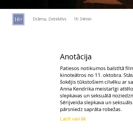
Dāvanu
kartes
Drāma, Detektīvs
1h 34min
Uzkodas
B2B
Anotācija
Kino
Patiesos notikumos balstītā fi
Klubs
kinoteātros no 11. oktobra. Stās
šokējis tūkstošiem cilvēku ar s
Anna Kendrika meistarīgi attēlo
slepkavas un seksuālā noziedzni
Sērijveida slepkava un seksuāls
pārsniedz saprāta robežas.
Lasīt vairāk
Filma angļu valodā ar subtitrie