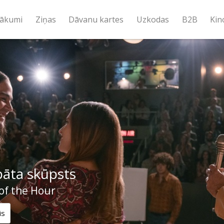
ākumi
Ziņas
Dāvanu kartes
Uzkodas
B2B
Kin
āta skūpsts
f the Hour
is