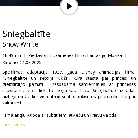
Dāvanu
kartes
Uzkodas
Sniegbaltīte
Snow White
B2B
1h 49min
|
Piedzīvojumi, Ģimenes filma, Fantāzija, Mūzika
|
Kino no:
21.03.2025
Kino
Klubs
Spēlfilmas adaptācija 1937. gada Disney animācijas filmai
"Sniegbaltīte un septiņi rūķīši", kura stāsta par princesi un
greizsirdīgo pamāti - nespēdama samierināties ar princeses
skaistumu, viņa liek to nogalināt. Taču Sniegbaltītei izdodas
aizbēgt mežā, kur viņa atrod septiņu rūķīšu māju un paliek tur par
saimnieci.
Filma angļu valodā ar subtitriem latviešu un krievu valodā.
Lasīt vairāk
Izplatītājs:
Latvian Theatrical Distribution