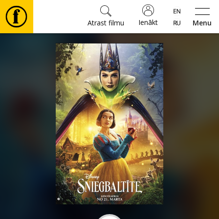
Ienākt
Atrast filmu
Menu
Filmas
🎵
Biļetes
Kultūra
Pasākumi
Ziņas