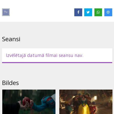
Režisors:
Marc Webb
Lomās:
Rachel Zegler
,
Gal Gadot
,
Andrew Burnap
,
Ansu Kabia
Saites:
IMDB
Seansi
Izvēlētajā datumā filmai seansu nav.
Bildes