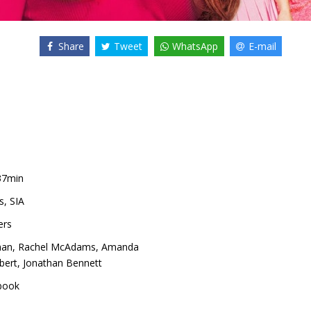
Share
Tweet
WhatsApp
E-mail
37min
s, SIA
ers
han
,
Rachel McAdams
,
Amanda
bert
,
Jonathan Bennett
book