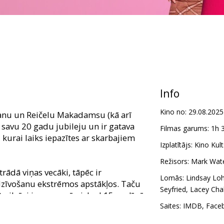
Info
Kino no:
29.08.2025
hanu un Reičelu Makadamsu (kā arī
 savu 20 gadu jubileju un ir gatava
Filmas garums:
1h 
 kurai laiks iepazītes ar skarbajiem
Izplatītājs:
Kino Kult
Režisors:
Mark Wat
trādā viņas vecāki, tāpēc ir
Lomās:
Lindsay Lo
izdzīvošanu ekstrēmos apstākļos. Taču
Seyfried
,
Lacey Cha
t pilnīgi jaunu nozīmi, kad 15-gadīgā
 pie mājskolotāja, pirmo reizi
Saites:
IMDB
,
Face
auta “psiholoģiskajai apstrādei” un