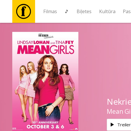
Filmas
🎵
Biļetes
Kultūra
Pas
Filmas
🎵
Biļetes
Kultūra
Nekrie
Pasākumi
Mean Gir
Ziņas
Treiler