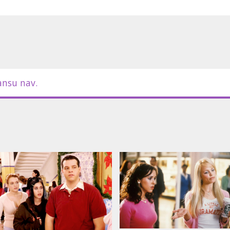
r kuriem saskaras ikviens tīnis.
m latviešu un krievu valodā.
ansu nav.