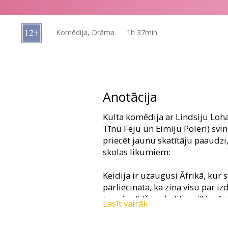
Dāvanu
kartes
Komēdija, Drāma
1h 37min
Uzkodas
B2B
Anotācija
Kino
Kulta komēdija ar Lindsiju Lo
Klubs
Tīnu Feju un Eimiju Poleri) svin
priecēt jaunu skatītāju paaudzi,
skolas likumiem:
Keidija ir uzaugusi Āfrikā, kur s
pārliecināta, ka zina visu par 
termins “džungļu likumi” iegūs
Lasīt vairāk
Keidija, kura pirms tam mācījās
nokļūst vidusskolā un tiek pakļ