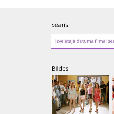
nerakstītiem skolas likumiem, a
Filma angļu valodā ar subtitrie
Seansi
Izvēlētajā datumā filmai se
Bildes