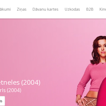
ākumi
Ziņas
Dāvanu kartes
Uzkodas
B2B
Kin
tneles (2004)
ls (2004)
is