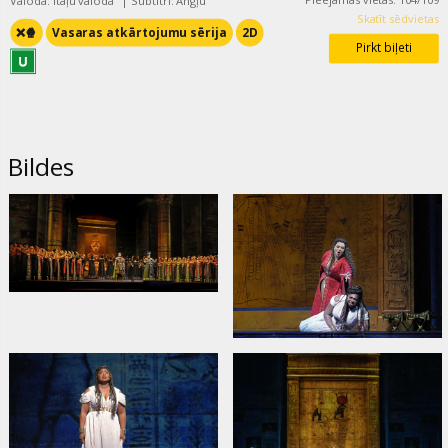
Valoda: Itāļu valodā
|
Subtitri: Angļu
Skatīt sēdvietas
❌🍿
Vasaras atkārtojumu sērija
2D
Pirkt biļeti
Bildes