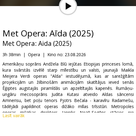
Dāvanu
kartes
Uzkodas
Met Opera: Aīda (2025)
Met Opera: Aida (2025)
B2B
3h 38min
|
Opera
|
Kino no:
23.08.2026
Kino
Amerikāņu soprāns Andžela Blū iejūtas Etiopijas princeses lomā,
kura svārstās izvēlē starp mīlestību un valsti, jaunajā Maikla
Klubs
Meijera Verdi operas "Aīda" iestudējumā, kas ar sarežģītām
projekcijām un žilbinošām animācijām skatītājus ieved senās
Ēģiptes augstajās piramīdās un apzeltītajās kapenēs. Rumāņu-
ungāru mecosoprāns Judita Kutasi atveido Aīdas sāncensi
Amnerisu, bet poļu tenors Pjotrs Bečala - karavīru Radamešu,
tādējādi papildinot operas dižāko mīlas trīsstūri. Metropoles
operas mūzikas direktors Janniks Nezē-Segēns stāsies pie
Lasīt vairāk
diriģenta pults 25. janvāra izrādē, kas tiks translēta tiešraidē no
Metropoles operas skatuves kinoteātros visā pasaulē.