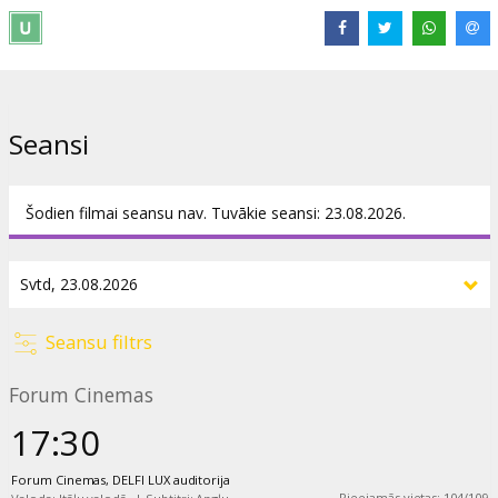
Izplatītājs:
The Metropolitan Opera
Režisors:
Michael Mayer
Lomās:
Angela Blue
,
Morris Robinson
,
Piotr Beczała
,
Judit Kutasi
,
Harold Wilson
,
Yongzhao Yu
,
Amanda Batista
,
Quinn Kelsey
Saites:
metopera.org
Seansi
Šodien filmai seansu nav. Tuvākie seansi: 23.08.2026.
Seansu filtrs
Forum Cinemas
17:30
Forum Cinemas, DELFI LUX auditorija
Pieejamās vietas
:
104
/
109