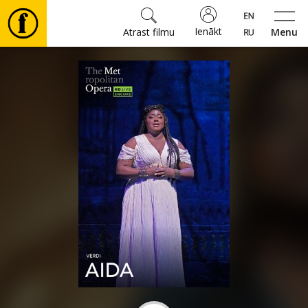
Ienākt
Atrast filmu
Menu
Filmas
🎵
Biļetes
Kultūra
Pasākumi
Ziņas