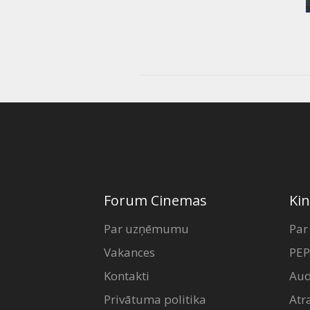
Forum Cinemas
Kin
Par uzņēmumu
Par
Vakances
PEP
Kontakti
Aud
Privātuma politika
Atr