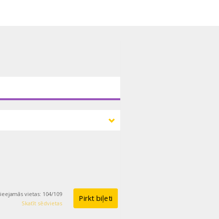
ieejamās vietas
:
104
/
109
Pirkt biļeti
Skatīt sēdvietas