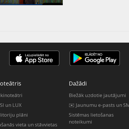
oteātris
Dažādi
 kinoteātri
Biežāk uzdotie jautājumi
SI un LUX
✉️ Jaunumu e-pasts un S
itoriju plāni
Sistēmas lietošanas
noteikumi
ašanās vieta un stāvvietas