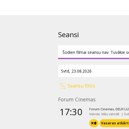
pasaulē.
Seansi
Šodien filmai seansu nav. Tuvākie s
Seansu filtrs
Forum Cinemas
17:30
Forum Cinemas, DELFI LUX
Valoda: Itāļu valodā
|
Sub
❌🍿
Vasaras atkārt