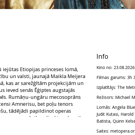
Info
Kino no:
23.08.2026
iejūtas Etiopijas princeses lomā,
tību un valsti, jaunajā Maikla Meijera
Filmas garums:
3h 
ā, kas ar sarežģītām projekcijām un
Izplatītājs:
The Metr
us ieved senās Ēģiptes augstajās
penēs. Rumāņu-ungāru mecosoprāns
Režisors:
Michael M
censi Amnerisu, bet poļu tenors
Lomās:
Angela Blu
šu, tādējādi papildinot operas
Judit Kutasi
,
Harold
les operas mūzikas direktors Janniks
Batista
,
Quinn Kels
a pults 25. janvāra izrādē, kas tiks
es operas skatuves kinoteātros visā
Saites:
metopera.or