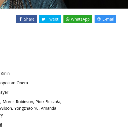
Share
Tweet
WhatsApp
E-mail
38min
opolitan Opera
ayer
e
,
Morris Robinson
,
Piotr Beczała
,
 Wilson
,
Yongzhao Yu
,
Amanda
ey
g