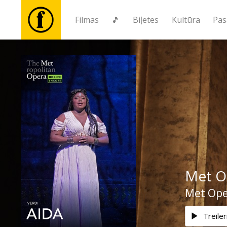
Filmas
🎵
Biļetes
Kultūra
Pas
Filmas
🎵
Biļetes
Kultūra
Met Op
Pasākumi
Met Oper
Ziņas
Treiler