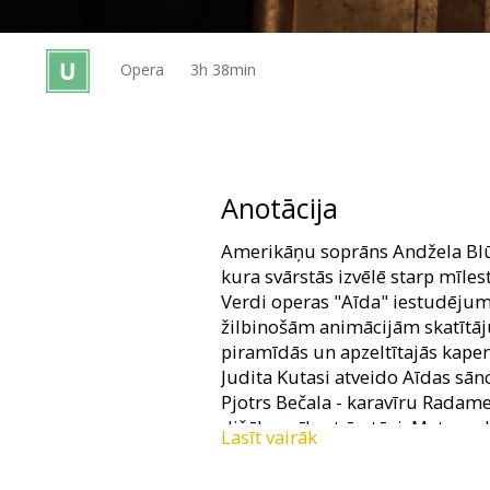
Dāvanu
kartes
Opera
3h 38min
Uzkodas
B2B
Anotācija
Kino
Amerikāņu soprāns Andžela Blū 
Klubs
kura svārstās izvēlē starp mīles
Verdi operas "Aīda" iestudējum
žilbinošām animācijām skatītāj
piramīdās un apzeltītajās ka
Judita Kutasi atveido Aīdas sān
Pjotrs Bečala - karavīru Radame
dižāko mīlas trīsstūri. Metropo
Lasīt vairāk
Nezē-Segēns stāsies pie diriģent
translēta tiešraidē no Metropol