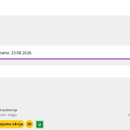
eansi: 23.08.2026.
 auditorija
titri: Angļu
P
ojumu sērija
2D