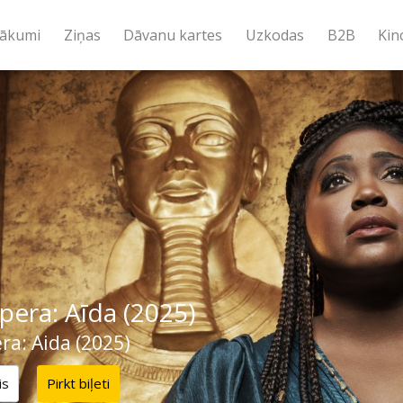
ākumi
Ziņas
Dāvanu kartes
Uzkodas
B2B
Kin
era: Aīda (2025)
a: Aida (2025)
is
Pirkt biļeti