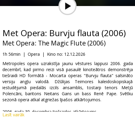
Dāvanu
kartes
Uzkodas
Met Opera: Burvju flauta (2006)
Met Opera: The Magic Flute (2006)
B2B
1h 56min
|
Opera
|
Kino no:
12.12.2026
Kino
Metropoles opera uzrakstīja jaunu vēstures lappusi 2006. gada
decembrī, kad pirmo reizi visā pasaulē kinoteātros demonstrēja
Klubs
tiešraidi HD formātā - Mocarta operas "Burvju flauta" saīsināto
versiju angļu valodā. Džūlijas Teimores kaleidoskopiskajā
iestudējumā piedalās izcils ansamblis, tostarp tenors Metjū
Polencāni, baritons Neitans Gans un bass Renē Pape. Svētku
sezonā opera atkal atgriežas īpašos atkārtojumos.
2006. gada 30. decembra tiešraides atkārtojums.
Lasīt vairāk
Izplatītājs:
The Metropolitan Opera