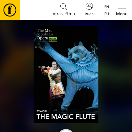
Ienākt
Atrast filmu
Menu
Filmas
🎵
Biļetes
Kultūra
Pasākumi
Ziņas