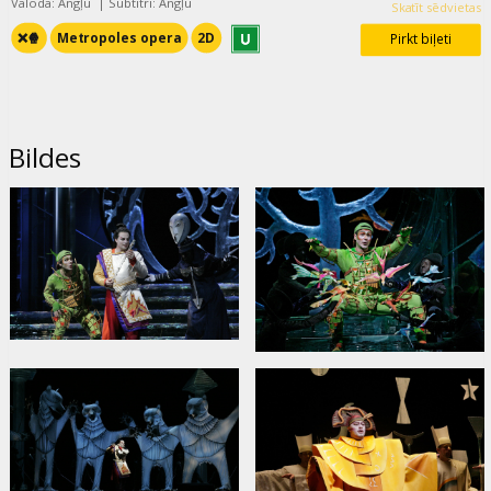
Valoda: Angļu
|
Subtitri: Angļu
Skatīt sēdvietas
❌🍿
Metropoles opera
2D
Pirkt biļeti
Bildes