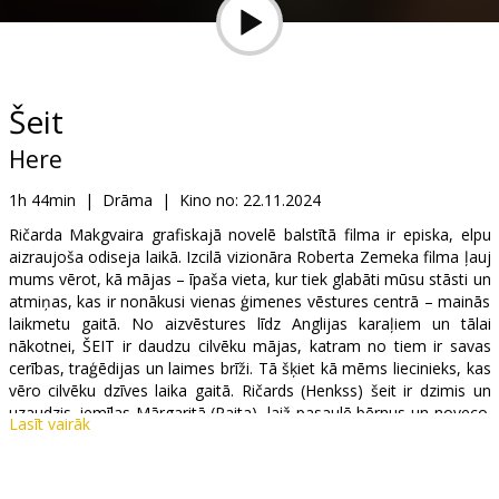
Dāvanu
kartes
Uzkodas
Šeit
Here
B2B
1h 44min
|
Drāma
|
Kino no:
22.11.2024
Kino
Ričarda Makgvaira grafiskajā novelē balstītā filma ir episka, elpu
aizraujoša odiseja laikā. Izcilā vizionāra Roberta Zemeka filma ļauj
Klubs
mums vērot, kā mājas – īpaša vieta, kur tiek glabāti mūsu stāsti un
atmiņas, kas ir nonākusi vienas ģimenes vēstures centrā – mainās
laikmetu gaitā. No aizvēstures līdz Anglijas karaļiem un tālai
nākotnei, ŠEIT ir daudzu cilvēku mājas, katram no tiem ir savas
cerības, traģēdijas un laimes brīži. Tā šķiet kā mēms liecinieks, kas
vēro cilvēku dzīves laika gaitā. Ričards (Henkss) šeit ir dzimis un
uzaudzis, iemīlas Mārgaritā (Raita), laiž pasaulē bērnus un noveco.
Lasīt vairāk
Bet šis stāsts nav tikai par vienu ģimeni – tas ir kā mūžīgs,
nebeidzams dzīves loks, kurā mainās paaudzes, un katra no šīm
paaudzēm atstāj savu nospiedumu un iemācās kaut ko jaunu no