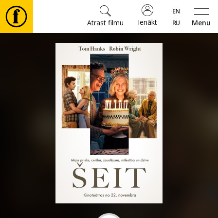
Ienākt
Atrast filmu
Menu
Filmas
🎵
Biļetes
Kultūra
Pasākumi
Ziņas