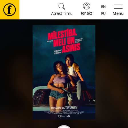
Ienākt
Atrast filmu
Menu
Filmas
🎵
Biļetes
Kultūra
Pasākumi
Ziņas