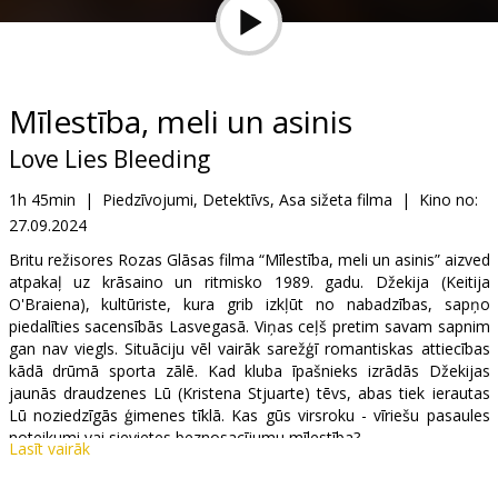
Dāvanu
kartes
Uzkodas
Mīlestība, meli un asinis
Love Lies Bleeding
B2B
1h 45min
|
Piedzīvojumi, Detektīvs, Asa sižeta filma
|
Kino no:
27.09.2024
Kino
Klubs
Britu režisores Rozas Glāsas filma “Mīlestība, meli un asinis” aizved
atpakaļ uz krāsaino un ritmisko 1989. gadu. Džekija (Keitija
O'Braiena), kultūriste, kura grib izkļūt no nabadzības, sapņo
piedalīties sacensībās Lasvegasā. Viņas ceļš pretim savam sapnim
gan nav viegls. Situāciju vēl vairāk sarežģī romantiskas attiecības
kādā drūmā sporta zālē. Kad kluba īpašnieks izrādās Džekijas
jaunās draudzenes Lū (Kristena Stjuarte) tēvs, abas tiek ierautas
Lū noziedzīgās ģimenes tīklā. Kas gūs virsroku - vīriešu pasaules
noteikumi vai sievietes beznosacījumu mīlestība?
Lasīt vairāk
Neatkarīgās ASV studijas A24 jaunais hits ir elektrizēta, steroīdiem