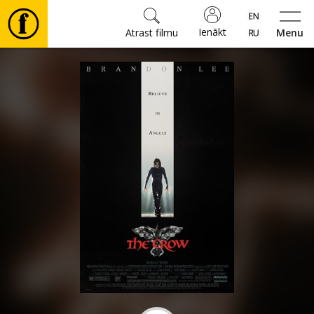
Ienākt
Atrast filmu
Menu
Filmas
🎵
Biļetes
Kultūra
Pasākumi
Ziņas