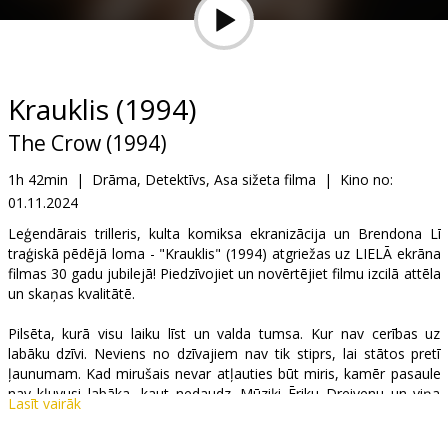
Dāvanu
kartes
Uzkodas
Krauklis (1994)
The Crow (1994)
B2B
1h 42min
|
Drāma, Detektīvs, Asa sižeta filma
|
Kino no:
01.11.2024
Kino
Klubs
Leģendārais trilleris, kulta komiksa ekranizācija un Brendona Lī
traģiskā pēdējā loma - "Krauklis" (1994) atgriežas uz LIELĀ ekrāna
filmas 30 gadu jubilejā! Piedzīvojiet un novērtējiet filmu izcilā attēla
un skaņas kvalitātē.
Pilsēta, kurā visu laiku līst un valda tumsa. Kur nav cerības uz
labāku dzīvi. Neviens no dzīvajiem nav tik stiprs, lai stātos pretī
ļaunumam. Kad mirušais nevar atļauties būt miris, kamēr pasaule
nav kļuvusi labāka, kaut nedaudz. Mūziķi Ēriku Dreivenu un viņa
Lasīt vairāk
līgavu brutāli nogalina vardarbīgu neliešu banda. Precīzi gadu pēc šī
traģiskā notikuma Krauklis atgriež to pie dzīvības ar vienu vienīgu