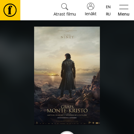
Ienākt
Atrast filmu
Menu
Filmas
🎵
Biļetes
Kultūra
Pasākumi
Ziņas