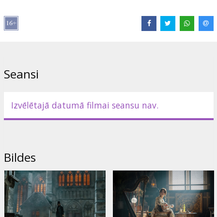
Lomās:
Pierre Niney
,
Bastien Bouillon
,
Anaïs Demoustier
,
Anamaria Vartolomei
,
Laurent Lafitte
,
Pierfrancesco Favino
,
Patrick Mille
,
Vassili Schneider
,
Julien de Saint Jean
Saites:
IMDB
Seansi
Izvēlētajā datumā filmai seansu nav.
Bildes