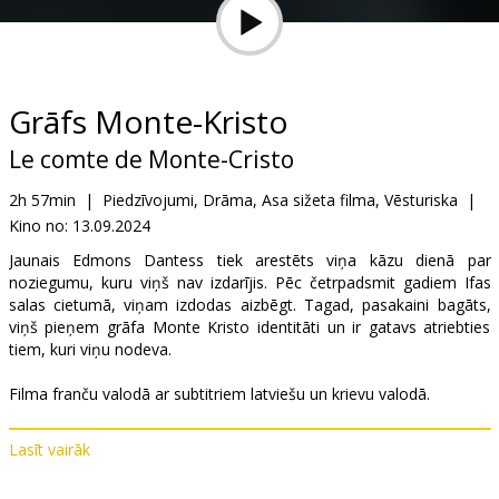
Dāvanu
kartes
Uzkodas
Grāfs Monte-Kristo
Le comte de Monte-Cristo
B2B
2h 57min
|
Piedzīvojumi, Drāma, Asa sižeta filma, Vēsturiska
|
Kino no:
13.09.2024
Kino
Klubs
Jaunais Edmons Dantess tiek arestēts viņa kāzu dienā par
noziegumu, kuru viņš nav izdarījis. Pēc četrpadsmit gadiem Ifas
salas cietumā, viņam izdodas aizbēgt. Tagad, pasakaini bagāts,
viņš pieņem grāfa Monte Kristo identitāti un ir gatavs atriebties
tiem, kuri viņu nodeva.
Filma franču valodā ar subtitriem latviešu un krievu valodā.
Lasīt vairāk
Izplatītājs:
Latvian Theatrical Distribution
Režisors:
Matthieu Delaporte
,
Alexandre de La Patellière