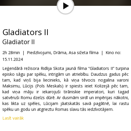
Dāvanu
kartes
Uzkodas
Gladiators II
Gladiator II
B2B
2h 28min
|
Piedzīvojumi, Drāma, Asa sižeta filma
|
Kino no:
15.11.2024
Kino
Klubs
Leģendārā režisora Ridlija Skota jaunā filma “Gladiators II” turpina
episko sāgu par spēku, intrigām un atriebību. Daudzus gadus pēc
tam, kad viņš bija liecinieks, kā viņa tēvocis nogalina varoni
Maksimu, Lūcijs (Pols Meskals) ir spiests ieiet Kolizejā pēc tam,
kad viņa māju ir iekarojuši tirāniskie imperatori, kuri tagad
satvēruši Romu dzelzs dūrē. Ar dusmām sirdī un impērijas nākotni,
kas likta uz spēles, Lūcijam jāatskatās savā pagātnē, lai rastu
spēku un godu un atgrieztu Romas slavu tās iedzīvotājiem.
Lasīt vairāk
Filma angļu valodā ar subtitriem latviešu un krievu valodā.