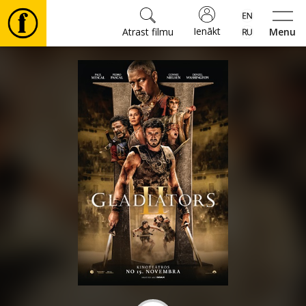
Ienākt
Atrast filmu
Menu
Filmas
🎵
Biļetes
Kultūra
Pasākumi
Ziņas