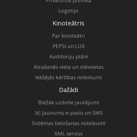
Privātuma politika
Logotipi
Kinoteātris
Par kinoteātri
PEPSI un LUX
Auditoriju plāni
Atrašanās vieta un stāvvietas
Iekšējās kārtības noteikumi
Dažādi
Biežāk uzdotie jautājumi
✉️ Jaunumu e-pasts un SMS
Sistēmas lietošanas noteikumi
XML serviss