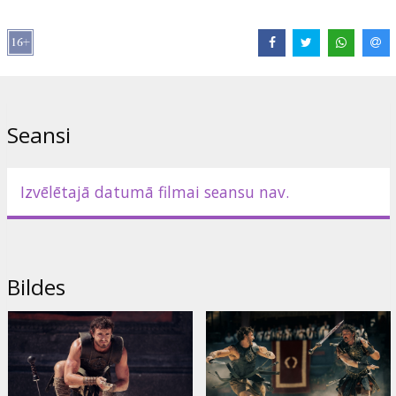
Izplatītājs:
Latvian Theatrical Distribution
Režisors:
Ridley Scott
Lomās:
Paul Mescal
,
Pedro Pascal
,
Joseph Quinn
,
Fred Hechinger
,
Connie Nielsen
,
Denzel Washington
Saites:
IMDB
,
Facebook
,
Oficiālā mājas lapa
Seansi
Izvēlētajā datumā filmai seansu nav.
Bildes