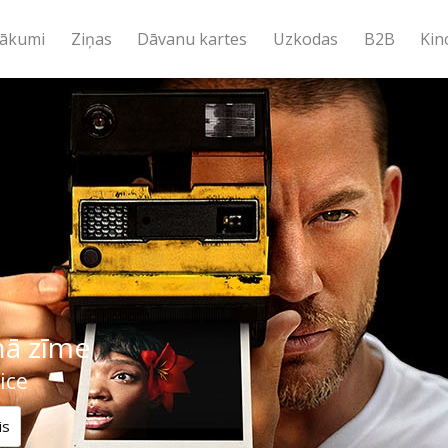
ākumi
Ziņas
Dāvanu kartes
Uzkodas
B2B
Kin
nā zīme
ice
is