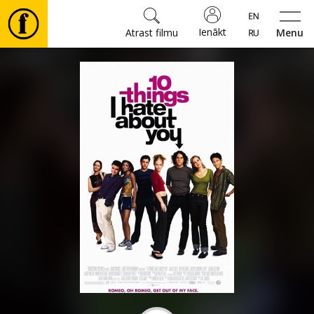
Ienākt
Atrast filmu
Menu
Filmas
🎵
Biļetes
Kultūra
Pasākumi
Ziņas