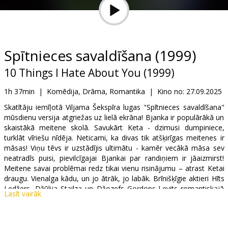
Dāvanu
kartes
Uzkodas
Spītnieces savaldīšana (1999)
10 Things I Hate About You (1999)
B2B
1h 37min
|
Komēdija, Drāma, Romantika
|
Kino no:
27.09.2025
Kino
Skatītāju iemīļotā Viljama Šekspīra lugas "Spītnieces savaldīšana"
mūsdienu versija atgriežas uz lielā ekrāna! Bjanka ir populārākā un
Klubs
skaistākā meitene skolā. Savukārt Keta - dzimusi dumpiniece,
turklāt vīriešu nīdēja. Neticami, ka divas tik atšķirīgas meitenes ir
māsas! Viņu tēvs ir uzstādījis ultimātu - kamēr vecākā māsa sev
neatradīs puisi, pievilcīgajai Bjankai par randiņiem ir jāaizmirst!
Meitene savai problēmai redz tikai vienu risinājumu – atrast Ketai
draugu. Vienalga kādu, un jo ātrāk, jo labāk. Brīnišķīgie aktieri Hīts
Ledžers, Džūlija Stailza un Džozefs Gordons-Levits romantiskajā
Lasīt vairāk
komēdijā, kuru var skatīties atkal, atkal un atkal!
Filma angļu valodā ar subtitriem latviešu un krievu valodā.