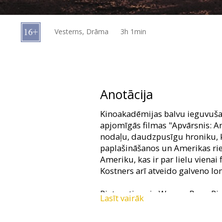
Dāvanu
kartes
Vesterns, Drāma
3h 1min
Uzkodas
B2B
Anotācija
Kino
Kinoakadēmijas balvu ieguvušai
Klubs
apjomīgās filmas "Apvārsnis: 
nodaļu, daudzpusīgu hroniku, k
paplašināšanos un Amerikas ri
Ameriku, kas ir par lielu vienai
Kostners arī atveido galveno l
Pieturoties pie Warner Bros. Pi
Lasīt vairāk
"Apvārsnis: Amerikāņu sāga" pē
kā tie tika izcīnīti un zaudēti, 