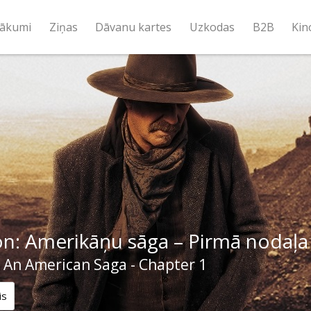
ākumi
Ziņas
Dāvanu kartes
Uzkodas
B2B
Kin
n: Amerikāņu sāga – Pirmā nodaļa
 An American Saga - Chapter 1
is