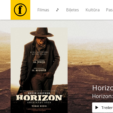
Filmas
🎵
Biļetes
Kultūra
Pas
Filmas
🎵
Biļetes
Kultūra
Horizo
Pasākumi
Horizon:
Ziņas
Treiler