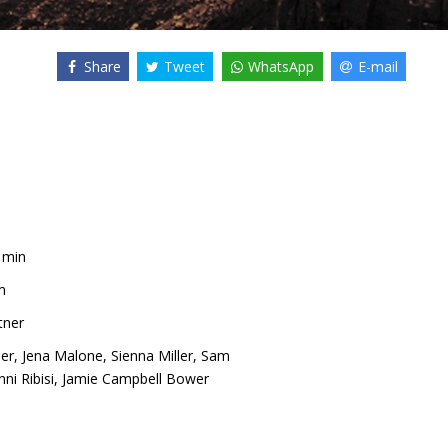
Share
Tweet
WhatsApp
E-mail
1min
m
tner
er
,
Jena Malone
,
Sienna Miller
,
Sam
ni Ribisi
,
Jamie Campbell Bower