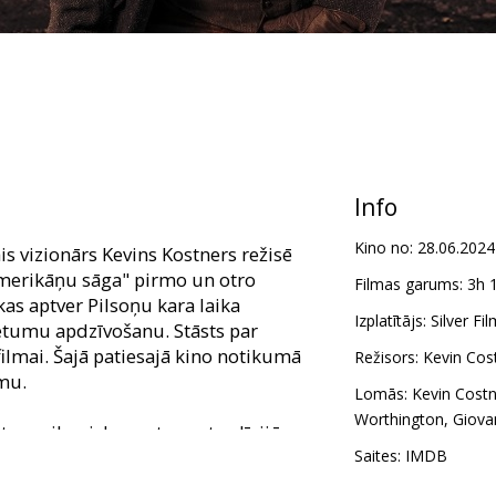
Info
Kino no:
28.06.2024
s vizionārs Kevins Kostners režisē
Amerikāņu sāga" pirmo un otro
Filmas garums:
3h 
as aptver Pilsoņu kara laika
Izplatītājs:
Silver Fil
etumu apdzīvošanu. Stāsts par
 filmai. Šajā patiesajā kino notikumā
Režisors:
Kevin Cos
omu.
Lomās:
Kevin Costn
Worthington
,
Giovan
ctures ikonisko vesternu tradīcijām,
ta Veco Rietumu vilinājumu un to,
Saites:
IMDB
pateicoties daudzu cilvēku asinīm,