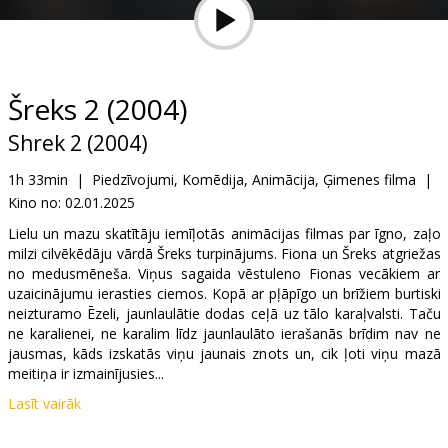
Dāvanu
kartes
Uzkodas
Šreks 2 (2004)
Shrek 2 (2004)
B2B
1h 33min
|
Piedzīvojumi, Komēdija, Animācija, Ģimenes filma
|
Kino no:
02.01.2025
Kino
Klubs
Lielu un mazu skatītāju iemīļotās animācijas filmas par īgno, zaļo
milzi cilvēkēdāju vārdā Šreks turpinājums. Fiona un Šreks atgriežas
no medusmēneša. Viņus sagaida vēstuleno Fionas vecākiem ar
uzaicinājumu ierasties ciemos. Kopā ar pļāpīgo un brīžiem burtiski
neizturamo Ēzeli, jaunlaulātie dodas ceļā uz tālo karaļvalsti. Taču
ne karalienei, ne karalim līdz jaunlaulāto ierašanās brīdim nav ne
jausmas, kāds izskatās viņu jaunais znots un, cik ļoti viņu mazā
meitiņa ir izmainījusies...
Lasīt vairāk
Filma angļu valodā ar subtitriem latviešu un krievu valodā.