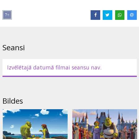
Izplatītājs:
Kino Kults, SIA
Režisors:
Andrew Adamson
Lomās:
Mike Myers
,
Cameron Diaz
,
Eddie Murphy
,
Julie Andrews
,
Antonio Banderas
Saites:
IMDB
,
Oficiālā mājaslapa
,
Facebook
Seansi
Izvēlētajā datumā filmai seansu nav.
Bildes