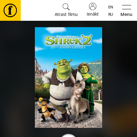
Ienākt
Atrast filmu
Menu
Filmas
🎵
Biļetes
Kultūra
Pasākumi
Ziņas