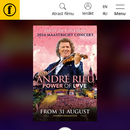
Ienākt
Atrast filmu
Menu
Filmas
🎵
Biļetes
Kultūra
Pasākumi
Ziņas