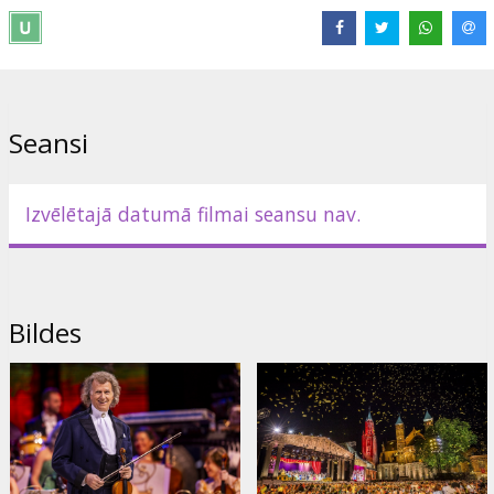
ikoniskām filmu partitūrām, skaistiem valšiem, asaras rosinošām
balādēm un negaidītiem mūzikas topu hitiem - mūzikai piemīt
spēja apvienot, un šis ir koncerts visai ģimenei.
Izbaudīsim Andrē mūziku kopā un vairosim mīlestību. Nenokavējiet
- Andrē Rjē koncerts "Power of Love" tikai kinoteātros šovasar.
Seansi
Izplatītājs:
Piece of Magic Entertainment
Saites:
Oficiālā mājaslapa
Izvēlētajā datumā filmai seansu nav.
Bildes