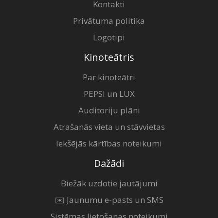
Kontakti
Privātuma politika
Logotipi
Kinoteātris
Par kinoteātri
PEPSI un LUX
Auditoriju plāni
Atrašanās vieta un stāvvietas
Iekšējās kārtības noteikumi
Dažādi
Biežāk uzdotie jautājumi
✉️ Jaunumu e-pasts un SMS
Sistēmas lietošanas noteikumi