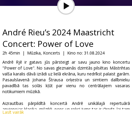
Dāvanu
kartes
Uzkodas
André Rieu’s 2024 Maastricht
Concert: Power of Love
B2B
2h 45min
|
Mūzika, Koncerts
|
Kino no:
31.08.2024
Kino
Andrē Rjē ir gatavs jūs pārsteigt ar savu jauno kino koncertu
"Power of Love". No savas gleznainās dzimtās pilsētas Māstrihtas
Klubs
valša karalis dāvā izrādi uz lielā ekrāna, kuru nedrīkst palaist garām.
Pasaulslavenā Johana Štrausa orķestra un simtiem dalībnieku
pavadībā tas solās kļūt par vienu no centrālajiem vasaras
notikumiem mūzikā.
Aizrautības pārpildītā koncertā Andrē unikālajā repertuārā
apvienojas klasika, mūzikli, pops un roks! Jums tas ir jāredz, lai tam
Lasīt vairāk
noticētu.
Uz vēsturiskā Vrijthof laukuma fona Andrē jūs pārsteigs ar