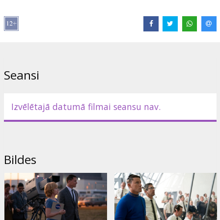
Izplatītājs:
Acme Film SIA
Režisors:
Greg Berlanti
Lomās:
Scarlett Johansson
,
Channing Tatum
,
Woody Harrelson
Saites:
IMDB
Seansi
Izvēlētajā datumā filmai seansu nav.
Bildes