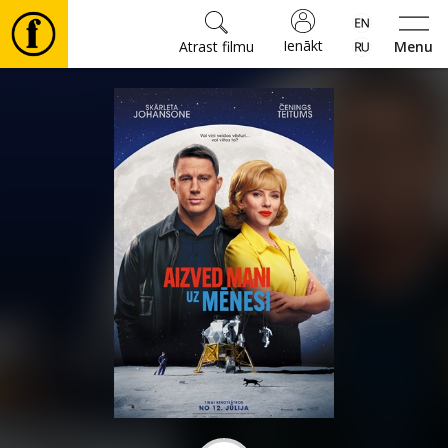
Ienākt
Atrast filmu
Menu
Filmas
🎵
Biļetes
Kultūra
Pasākumi
Ziņas