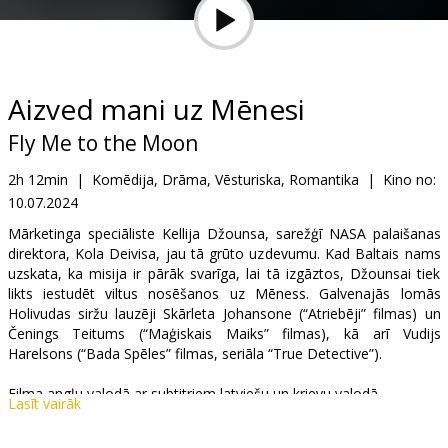
Dāvanu
kartes
Uzkodas
Aizved mani uz Mēnesi
Fly Me to the Moon
B2B
2h 12min
|
Komēdija, Drāma, Vēsturiska, Romantika
|
Kino no:
10.07.2024
Kino
Klubs
Mārketinga speciāliste Kellija Džounsa, sarežģī NASA palaišanas
direktora, Kola Deivisa, jau tā grūto uzdevumu. Kad Baltais nams
uzskata, ka misija ir pārāk svarīga, lai tā izgāztos, Džounsai tiek
likts iestudēt viltus nosēšanos uz Mēness. Galvenajās lomās
Holivudas siržu lauzēji Skārleta Johansone (“Atriebēji” filmas) un
Čenings Teitums (“Maģiskais Maiks” filmas), kā arī Vudijs
Harelsons (“Bada Spēles” filmas, seriāla “True Detective”).
Filma angļu valodā ar subtitriem latviešu un krievu valodā.
Lasīt vairāk