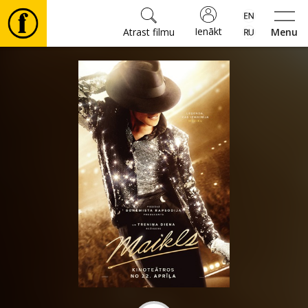
Ienākt
Atrast filmu
Menu
Filmas
🎵
Biļetes
Kultūra
Pasākumi
Ziņas