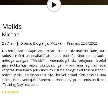
Dāvanu
kartes
Uzkodas
Maikls
Michael
B2B
2h 7min
|
Drāma, Biogrāfija, Mūzika
|
Kino no:
22.04.2026
Kino
No brīža, kad atklājās viņa izcilais talants, līdz māksliniekam, kura
radošie mērķi un neatlaidīgais darbs padarīja viņu par pasaules
Klubs
mēroga zvaigzni, “Maikls” ir kinematogrāfisks ceļojums. Izceļot
gan notikumus ārpus skatuves, gan virkni viņa agrīnās solo
karjeras ikoniskāko priekšnesumu, filma sniegs skatītājiem iespēju
redzēt Maiklu Džeksonu tik tuvu kā vēl nekad. Šeit sāksies viņa
stāsts. Filmu veidojuši “Bohemian Rhapsody” producents un filmas
“Training Day” režisors.
Lasīt vairāk
Filma angļu valodā ar subtitriem latviešu un krievu valodā.