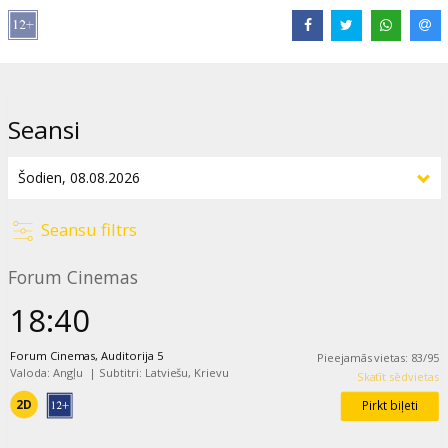
Izplatītājs:
Latvian Theatrical Distribution
Režisors:
Antoine Fuqua
Lomās:
Jaafar Jackson
,
Miles Teller
,
Colman Domingo
,
Nia Long
,
Laura Harrier
Saites:
IMDB
,
Oficiālā mājas lapa
Seansi
Seansu filtrs
Forum Cinemas
18:40
Forum Cinemas, Auditorija 5
Pieejamās vietas
:
83
/
95
Valoda: Angļu
|
Subtitri: Latviešu, Krievu
Skatīt sēdvietas
2D
Pirkt biļeti