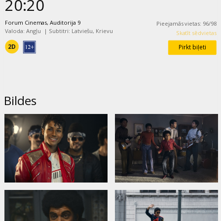
20:20
Forum Cinemas, Auditorija 9
Pieejamās vietas
:
96
/
98
Valoda: Angļu
|
Subtitri: Latviešu, Krievu
Skatīt sēdvietas
2D
Pirkt biļeti
Bildes