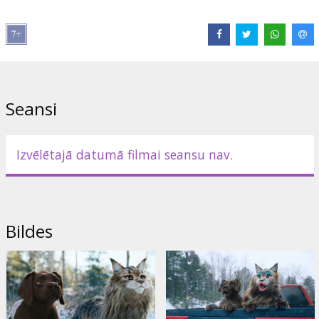
Lomās:
Reem Kherici
,
Franck Dubosc
,
Philippe Lacheau
Saites:
IMDB
,
Oficiālā mājaslapa
Seansi
Izvēlētajā datumā filmai seansu nav.
Bildes