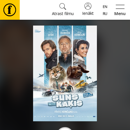
Ienākt
Atrast filmu
Menu
Filmas
🎵
Biļetes
Kultūra
Pasākumi
Ziņas