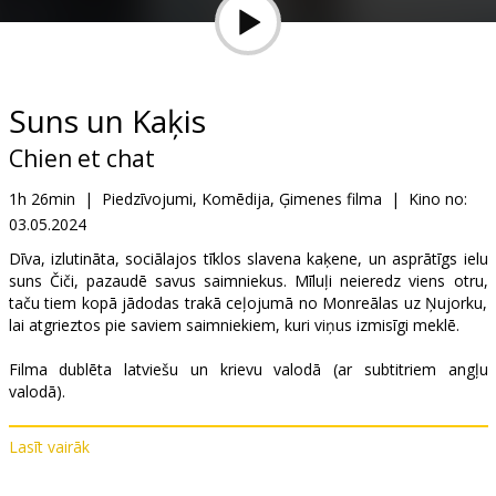
Dāvanu
kartes
Uzkodas
Suns un Kaķis
Chien et chat
B2B
1h 26min
|
Piedzīvojumi, Komēdija, Ģimenes filma
|
Kino no:
03.05.2024
Kino
Klubs
Dīva, izlutināta, sociālajos tīklos slavena kaķene, un asprātīgs ielu
suns Čiči, pazaudē savus saimniekus. Mīluļi neieredz viens otru,
taču tiem kopā jādodas trakā ceļojumā no Monreālas uz Ņujorku,
lai atgrieztos pie saviem saimniekiem, kuri viņus izmisīgi meklē.
Filma dublēta latviešu un krievu valodā (ar subtitriem angļu
valodā).
Lasīt vairāk
Izplatītājs:
Acme Film SIA
Režisors:
Reem Kherici