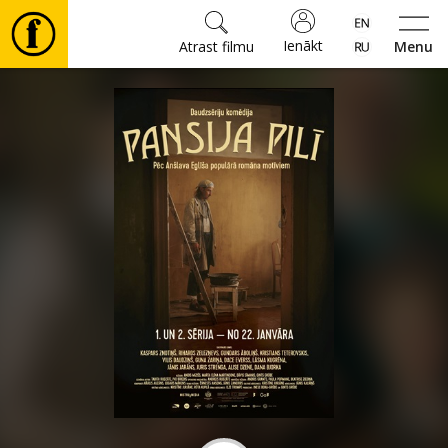
Ienākt
Atrast filmu
Menu
Filmas
🎵
Biļetes
Kultūra
Pasākumi
Ziņas