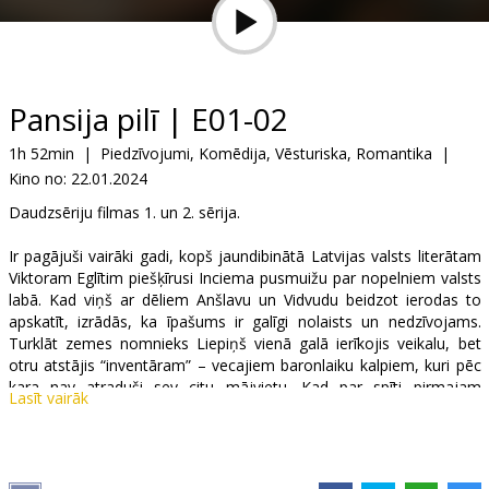
Dāvanu
kartes
Uzkodas
Pansija pilī | E01-02
1h 52min
|
Piedzīvojumi, Komēdija, Vēsturiska, Romantika
|
B2B
Kino no:
22.01.2024
Daudzsēriju filmas 1. un 2. sērija.
Kino
Klubs
Ir pagājuši vairāki gadi, kopš jaundibinātā Latvijas valsts literātam
Viktoram Eglītim piešķīrusi Inciema pusmuižu par nopelniem valsts
labā. Kad viņš ar dēliem Anšlavu un Vidvudu beidzot ierodas to
apskatīt, izrādās, ka īpašums ir galīgi nolaists un nedzīvojams.
Turklāt zemes nomnieks Liepiņš vienā galā ierīkojis veikalu, bet
otru atstājis “inventāram” – vecajiem baronlaiku kalpiem, kuri pēc
kara nav atraduši sev citu mājvietu. Kad par spīti pirmajam
Lasīt vairāk
pārsteigumam Eglīši nolemj muižu atjaunot un plašajās telpās
ierīkot pansiju inteliģentiem ļaudīm, seko aizraujošu, komisku un
romantisku notikumu virkne, kur visneparastākajos veidos
krustojas pilsētas viesu, apkārtnes iedzīvotāju, muižas kalpu un