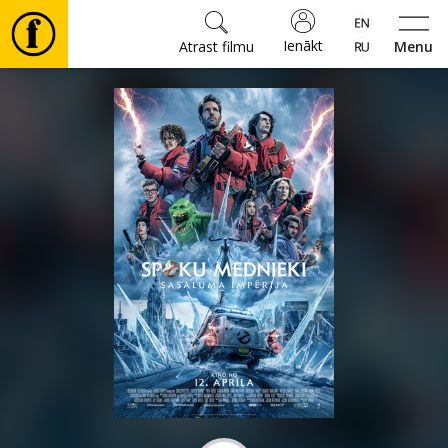
Ienākt
Atrast filmu
Menu
Filmas
🎵
Biļetes
Kultūra
Pasākumi
Ziņas