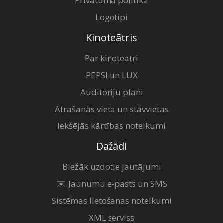
Privātuma politika
Logotipi
Kinoteātris
Par kinoteātri
PEPSI un LUX
Auditoriju plāni
Atrašanās vieta un stāvvietas
Iekšējās kārtības noteikumi
Dažādi
Biežāk uzdotie jautājumi
✉️ Jaunumu e-pasts un SMS
Sistēmas lietošanas noteikumi
XML serviss