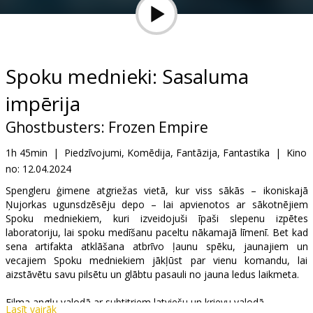
Dāvanu
kartes
Uzkodas
Spoku mednieki: Sasaluma
impērija
B2B
Ghostbusters: Frozen Empire
Kino
1h 45min
|
Piedzīvojumi, Komēdija, Fantāzija, Fantastika
|
Kino
Klubs
no:
12.04.2024
Spengleru ģimene atgriežas vietā, kur viss sākās – ikoniskajā
Ņujorkas ugunsdzēsēju depo – lai apvienotos ar sākotnējiem
Spoku medniekiem, kuri izveidojuši īpaši slepenu izpētes
laboratoriju, lai spoku medīšanu paceltu nākamajā līmenī. Bet kad
sena artifakta atklāšana atbrīvo ļaunu spēku, jaunajiem un
vecajiem Spoku medniekiem jākļūst par vienu komandu, lai
aizstāvētu savu pilsētu un glābtu pasauli no jauna ledus laikmeta.
Filma angļu valodā ar subtitriem latviešu un krievu valodā.
Lasīt vairāk