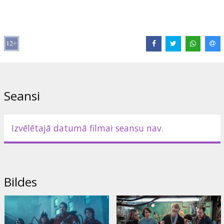
Izplatītājs:
Acme Film SIA
Režisors:
Gil Kenan
Lomās:
Paul Rudd
,
Carrie Coon
,
Finn Wolfhard
,
Mckenna Grace
,
Kumail Nanjiani
,
Patton Oswalt
,
Celeste O'Connor
,
Bill Murray
,
Dan Aykroyd
,
Ernie Hudson
,
Annie Potts
Saites:
IMDB
,
Oficiālā mājas lapa
Seansi
Izvēlētajā datumā filmai seansu nav.
Bildes