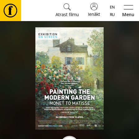
Ienākt
Atrast filmu
Menu
Filmas
🎵
Biļetes
Kultūra
Pasākumi
Ziņas