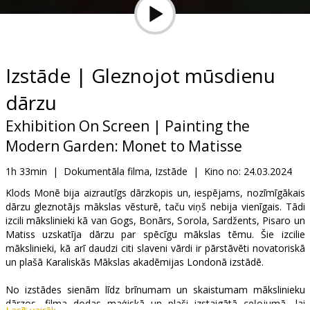
Dāvanu
kartes
Uzkodas
Izstāde | Gleznojot mūsdienu
dārzu
B2B
Exhibition On Screen | Painting the
Kino
Modern Garden: Monet to Matisse
Klubs
1h 33min
|
Dokumentāla filma, Izstāde
|
Kino no:
24.03.2024
Klods Monē bija aizrautīgs dārzkopis un, iespējams, nozīmīgākais
dārzu gleznotājs mākslas vēsturē, taču viņš nebija vienīgais. Tādi
izcili mākslinieki kā van Gogs, Bonārs, Sorola, Sardžents, Pisaro un
Matiss uzskatīja dārzu par spēcīgu mākslas tēmu. Šie izcilie
mākslinieki, kā arī daudzi citi slaveni vārdi ir pārstāvēti novatoriskā
un plašā Karaliskās Mākslas akadēmijas Londonā izstādē.
No izstādes sienām līdz brīnumam un skaistumam mākslinieku
dārzos, filma dodas maģiskā un plaši izstaigātā ceļojumā, lai