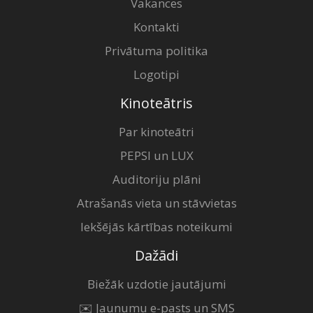
Vakances
Kontakti
Privātuma politika
Logotipi
Kinoteātris
Par kinoteātri
PEPSI un LUX
Auditoriju plāni
Atrašanās vieta un stāvvietas
Iekšējās kārtības noteikumi
Dažādi
Biežāk uzdotie jautājumi
✉️ Jaunumu e-pasts un SMS