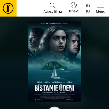
Ienākt
Atrast filmu
Menu
Filmas
🎵
Biļetes
Kultūra
Pasākumi
Ziņas