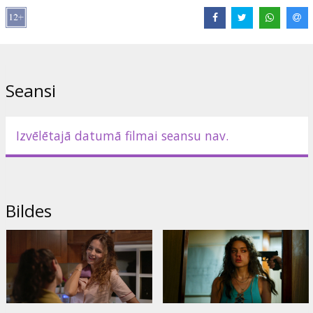
Režisors:
John Barr
Lomās:
Odeya Rush
,
Eric Dane
,
Saffron Burrows
,
Ray Liotta
Saites:
IMDB
Seansi
Izvēlētajā datumā filmai seansu nav.
Bildes