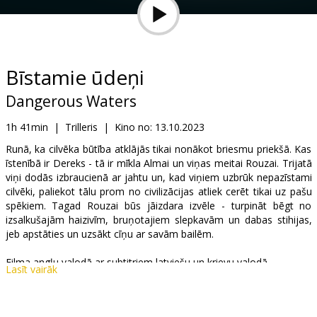
Dāvanu
kartes
Uzkodas
Bīstamie ūdeņi
Dangerous Waters
B2B
1h 41min
|
Trilleris
|
Kino no:
13.10.2023
Kino
Runā, ka cilvēka būtība atklājās tikai nonākot briesmu priekšā. Kas
īstenībā ir Dereks - tā ir mīkla Almai un viņas meitai Rouzai. Trijatā
Klubs
viņi dodās izbraucienā ar jahtu un, kad viņiem uzbrūk nepazīstami
cilvēki, paliekot tālu prom no civilizācijas atliek cerēt tikai uz pašu
spēkiem. Tagad Rouzai būs jāizdara izvēle - turpināt bēgt no
izsalkušajām haizivīm, bruņotajiem slepkavām un dabas stihijas,
jeb apstāties un uzsākt cīņu ar savām bailēm.
Filma angļu valodā ar subtitriem latviešu un krievu valodā.
Lasīt vairāk
Izplatītājs:
Latvian Theatrical Distribution