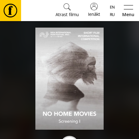
Ienākt
Atrast filmu
Menu
Filmas
🎵
Biļetes
Kultūra
Pasākumi
Ziņas