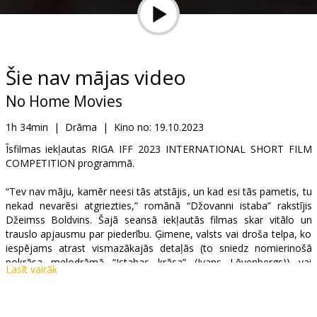
Dāvanu
kartes
Uzkodas
Šie nav mājas video
No Home Movies
B2B
1h 34min
|
Drāma
|
Kino no:
19.10.2023
Kino
Īsfilmas iekļautas RIGA IFF 2023 INTERNATIONAL SHORT FILM
COMPETITION programmā.
Klubs
“Tev nav māju, kamēr neesi tās atstājis, un kad esi tās pametis, tu
nekad nevarēsi atgriezties,” romānā “Džovanni istaba” rakstījis
Džeimss Boldvins. Šajā seansā iekļautās filmas skar vitālo un
trauslo apjausmu par piederību. Ģimene, valsts vai droša telpa, ko
iespējams atrast vismazākajās detaļās (to sniedz nomierinošā
nokrāsa melodrāmā “Istabas krāsa” (Ivans Lēvenbergs)) vai
Lasīt vairāk
noteiktos apstākļos (gūti vārti, par kuriem var sapņot futbolists
krāsu pilnajā “Šeit. Tagad” (rež. Hao Žao)).