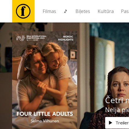
Filmas
🎵
Biļetes
Kultūra
Pas
Filmas
🎵
Biļetes
Kultūra
Četri 
Pasākumi
Neljä pi
Ziņas
Treiler