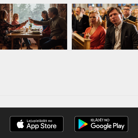
laiku sabiedrībā.
m latviešu un angļu valodā.