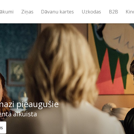
ākumi
Ziņas
Dāvanu kartes
Uzkodas
B2B
Kin
mazi pieaugušie
entä aikuista
is