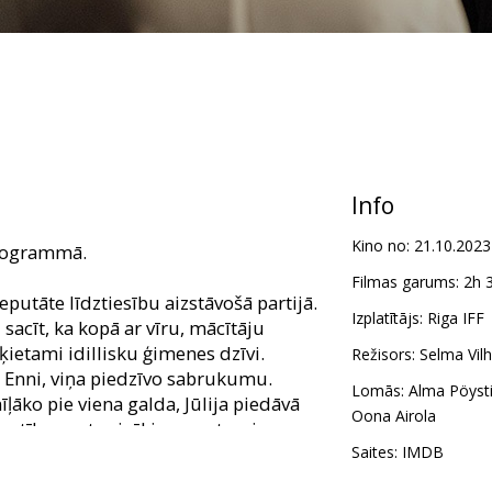
Info
Kino no:
21.10.2023
programmā.
Filmas garums:
2h 
eputāte līdztiesību aizstāvošā partijā.
Izplatītājs:
Riga IFF
 sacīt, ka kopā ar vīru, mācītāju
šķietami idillisku ģimenes dzīvi.
Režisors:
Selma Vil
r Enni, viņa piedzīvo sabrukumu.
Lomās:
Alma Pöyst
īļāko pie viena galda, Jūlija piedāvā
Oona Airola
lestību pret vairākiem partneriem
oties droši jaunajā attiecību
Saites:
IMDB
dzes kvīru kopienas pārstāvī Miskā un