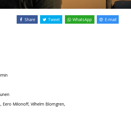
Share
Tweet
WhatsApp
E-mail
3min
hunen
i
,
Eero Milonoff
,
Vilhelm Blomgren
,