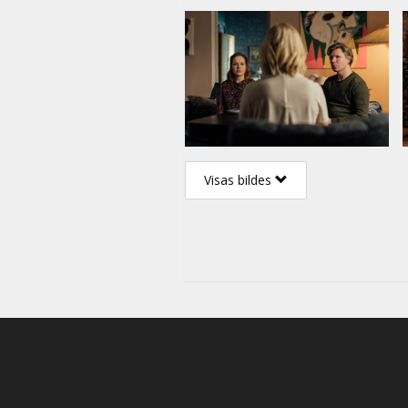
visnenovērtētāko konceptu mūs
Filma somu valodā ar subtitrie
Visas bildes