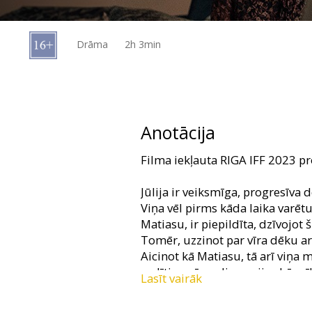
Dāvanu
kartes
Drāma
2h 3min
Uzkodas
B2B
Anotācija
Kino
Filma iekļauta RIGA IFF 2023 
Klubs
Jūlija ir veiksmīga, progresīva d
Viņa vēl pirms kāda laika varētu
Matiasu, ir piepildīta, dzīvojot 
Tomēr, uzzinot par vīra dēku a
Aicinot kā Matiasu, tā arī viņa m
vadīties pēc poliamorijas kā mī
Lasīt vairāk
rokasgrāmatas ieteikumiem. Jūt
formātā, Jūlija ieskatās Z paau