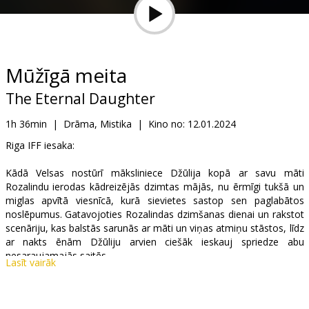
Dāvanu
kartes
Uzkodas
Mūžīgā meita
The Eternal Daughter
B2B
1h 36min
|
Drāma, Mistika
|
Kino no:
12.01.2024
Kino
Riga IFF iesaka:
Klubs
Kādā Velsas nostūrī māksliniece Džūlija kopā ar savu māti
Rozalindu ierodas kādreizējās dzimtas mājās, nu ērmīgi tukšā un
miglas apvītā viesnīcā, kurā sievietes sastop sen paglabātos
noslēpumus. Gatavojoties Rozalindas dzimšanas dienai un rakstot
scenāriju, kas balstās sarunās ar māti un viņas atmiņu stāstos, līdz
ar nakts ēnām Džūliju arvien ciešāk ieskauj spriedze abu
nesaraujamajās saitēs.
Lasīt vairāk
Filma angļu valodā ar subtitriem latviešu valodā.