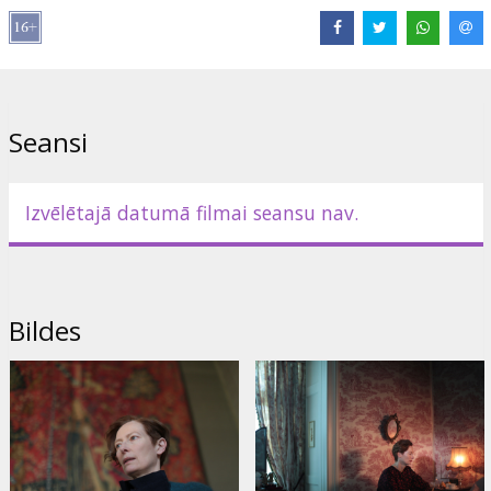
Izplatītājs:
Riga IFF
Režisors:
Joanna Hogg
Lomās:
Tilda Swinton
,
Carly-Sophia Davies
,
Joseph Mydell
Saites:
IMDB
,
rigaiff.lv
Seansi
Izvēlētajā datumā filmai seansu nav.
Bildes