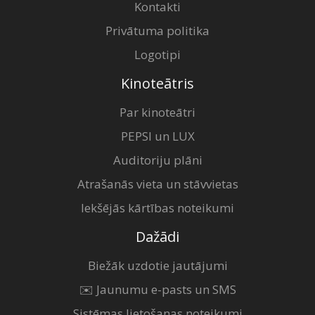
Kontakti
Privātuma politika
Logotipi
Kinoteātris
Par kinoteātri
PEPSI un LUX
Auditoriju plāni
Atrašanās vieta un stāvvietas
Iekšējās kārtības noteikumi
Dažādi
Biežāk uzdotie jautājumi
✉️ Jaunumu e-pasts un SMS
Sistēmas lietošanas noteikumi