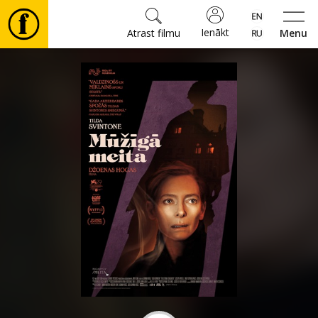
Ienākt
Atrast filmu
Menu
Filmas
🎵
Biļetes
Kultūra
Pasākumi
Ziņas