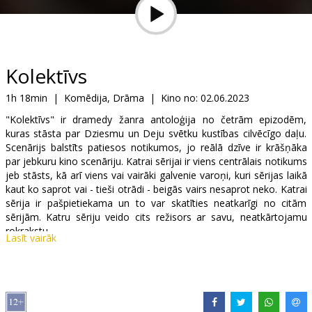
Dāvanu
kartes
Uzkodas
Kolektīvs
1h 18min
|
Komēdija, Drāma
|
Kino no:
02.06.2023
B2B
"Kolektīvs" ir dramedy žanra antoloģija no četrām epizodēm,
kuras stāsta par Dziesmu un Deju svētku kustības cilvēcīgo daļu.
Kino
Scenārijs balstīts patiesos notikumos, jo reālā dzīve ir krāšņāka
par jebkuru kino scenāriju. Katrai sērijai ir viens centrālais notikums
Klubs
jeb stāsts, kā arī viens vai vairāki galvenie varoņi, kuri sērijas laikā
kaut ko saprot vai - tieši otrādi - beigās vairs nesaprot neko. Katrai
sērija ir pašpietiekama un to var skatīties neatkarīgi no citām
sērijām. Katru sēriju veido cits režisors ar savu, neatkārtojamu
rokrakstu.
Lasīt vairāk
"Kolektīvs" būs 4 stāsti + tikai kinoteātros skatāma ekskluzīva
bonusa epizode par projekta tapšanu:
- “Degsme”, rež. Aiks Karapetjans