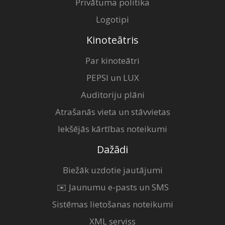
Privātuma politika
Logotipi
Kinoteātris
Par kinoteātri
PEPSI un LUX
Auditoriju plāni
Atrašanās vieta un stāvvietas
Iekšējās kārtības noteikumi
Dažādi
Biežāk uzdotie jautājumi
✉️ Jaunumu e-pasts un SMS
Sistēmas lietošanas noteikumi
XML serviss