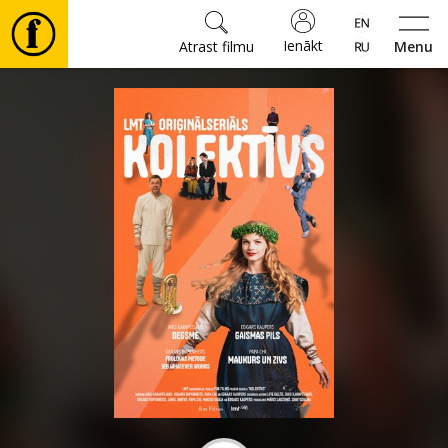
Ienākt
Atrast filmu
Menu
Filmas
🎵
Biļetes
Kultūra
Pasākumi
Ziņas