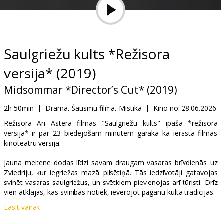
Dāvanu
kartes
Uzkodas
Saulgriežu kults *Režisora
versija* (2019)
B2B
Midsommar *Director’s Cut* (2019)
Kino
2h 50min
|
Drāma, Šausmu filma, Mistika
|
Kino no:
28.06.2026
Klubs
Režisora Ari Astera filmas "Saulgriežu kults" īpašā *režisora
versija* ir par 23 biedējošām minūtēm garāka kā ierastā filmas
kinoteātru versija.
Jauna meitene dodas līdzi savam draugam vasaras brīvdienās uz
Zviedriju, kur iegriežas mazā pilsētiņā. Tās iedzīvotāji gatavojas
svinēt vasaras saulgriežus, un svētkiem pievienojas arī tūristi. Drīz
vien atklājas, kas svinības notiek, ievērojot pagānu kulta tradīcijas.
Lasīt vairāk
Filma angļu valodā ar subtitriem latviešu un krievu valodā.