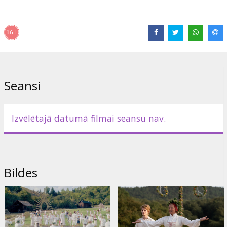
Izplatītājs:
Adastra Cinema SIA
Režisors:
Ari Aster
Lomās:
Florence Pugh
,
Will Poulter
,
Jack Reynor
,
William Jackson
Harper
Saites:
IMDB
,
Oficiālā mājaslapa
,
Facebook
Seansi
Izvēlētajā datumā filmai seansu nav.
Bildes