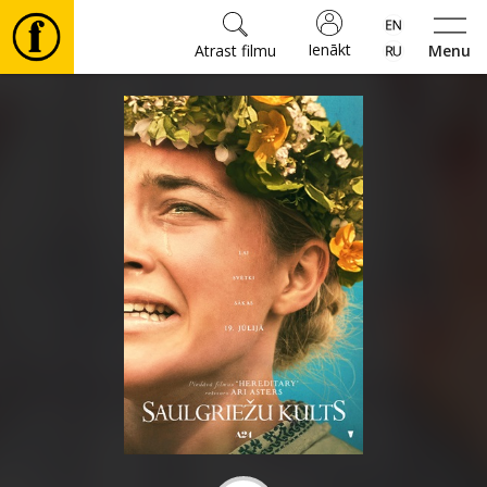
Ienākt
Atrast filmu
Menu
Filmas
🎵
Biļetes
Kultūra
Pasākumi
Ziņas