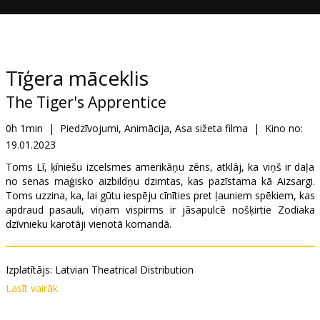
Dāvanu
kartes
Uzkodas
Tīģera māceklis
The Tiger's Apprentice
B2B
0h 1min
|
Piedzīvojumi, Animācija, Asa sižeta filma
|
Kino no:
19.01.2023
Kino
Klubs
Toms Lī, ķīniešu izcelsmes amerikāņu zēns, atklāj, ka viņš ir daļa
no senas maģisko aizbildņu dzimtas, kas pazīstama kā Aizsargi.
Toms uzzina, ka, lai gūtu iespēju cīnīties pret ļauniem spēkiem, kas
apdraud pasauli, viņam vispirms ir jāsapulcē nošķirtie Zodiaka
dzīvnieku karotāji vienotā komandā.
Izplatītājs:
Latvian Theatrical Distribution
Režisors:
Yong Duk Jhun
,
Paul Watling
,
Raman Hui
Lasīt vairāk
Lomās:
Michelle Yeoh
,
Henry Golding
,
Sandra Oh
,
Leah Lewis
Saites:
IMDB