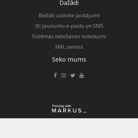
Dažādi
Biežāk uzdotie jautājumi
✉️ Jaunumu e-pasts un SMS
Sistēmas lietošanas noteikumi
XML serviss
Seko mums