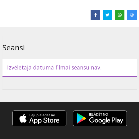
Seansi
Izvēlētajā datumā filmai seansu nav.