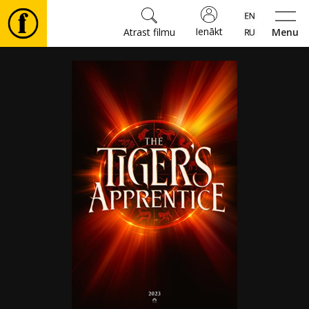
Ienākt
Atrast filmu
Menu
Filmas
🎵
Biļetes
Kultūra
Pasākumi
Ziņas