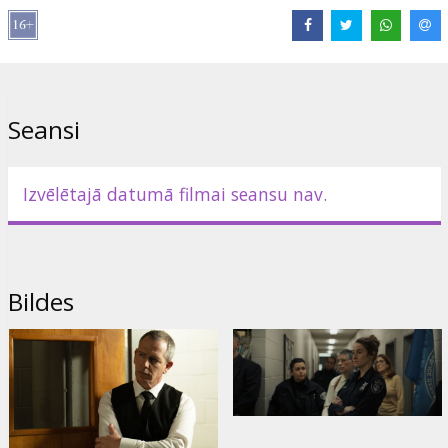
Ineson
Saites:
IMDB
Seansi
Izvēlētajā datumā filmai seansu nav.
Bildes