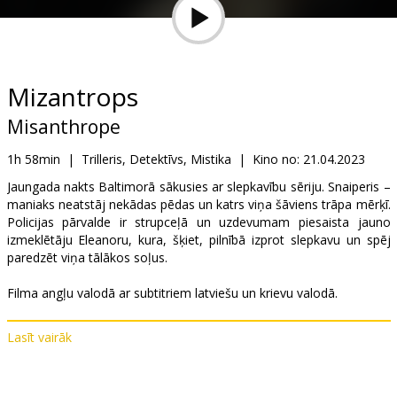
Dāvanu
kartes
Uzkodas
Mizantrops
Misanthrope
B2B
1h 58min
|
Trilleris, Detektīvs, Mistika
|
Kino no:
21.04.2023
Kino
Jaungada nakts Baltimorā sākusies ar slepkavību sēriju. Snaiperis –
maniaks neatstāj nekādas pēdas un katrs viņa šāviens trāpa mērķī.
Klubs
Policijas pārvalde ir strupceļā un uzdevumam piesaista jauno
izmeklētāju Eleanoru, kura, šķiet, pilnībā izprot slepkavu un spēj
paredzēt viņa tālākos soļus.
Filma angļu valodā ar subtitriem latviešu un krievu valodā.
Lasīt vairāk
Izplatītājs:
VLG Filmas
Režisors:
Damián Szifrón
Lomās:
Shailene Woodley
,
Ben Mendelsohn
,
Jovan Adepo
,
Ralph