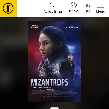
Ienākt
Atrast filmu
Menu
Filmas
🎵
Biļetes
Kultūra
Pasākumi
Ziņas