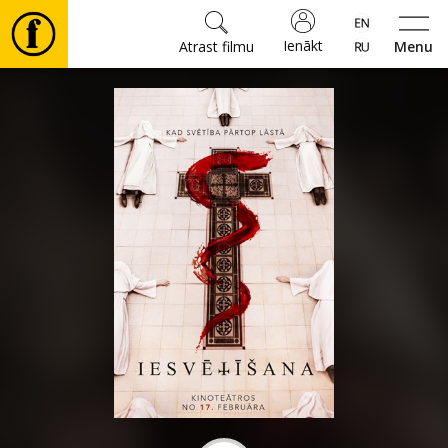
Ienākt
Atrast filmu
Menu
Filmas
🎵
Biļetes
Kultūra
Pasākumi
Ziņas