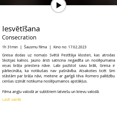
Dāvanu
kartes
Uzkodas
Iesvētīšana
Consecration
B2B
1h 31min
|
Šausmu filma
|
Kino no:
17.02.2023
Kino
Greisa dodas uz nomaļo Svētā Pestītāja klosteri, kas atrodas
Skotijas kalnos. Jauno ārsti satricina negaidīta un noslēpumaina
Klubs
viņas brāļa priestera nāve. Labi pazīstot savu brāli, Greisa ir
pārliecināta, ka notikušais nav pašnāvība. Atsakoties ticēt šim
stāstām par brāļa nāvi, meitene ar garīgā tēva Romero palīdzību
cenšas izzināt notikuma noslēpumainos apstākļus.
Filma angļu valodā ar subtitriem latviešu un krievu valodā.
Lasīt vairāk
Izplatītājs:
Garsu Pasaulio Irasai UAB
Režisors:
Christopher Smith