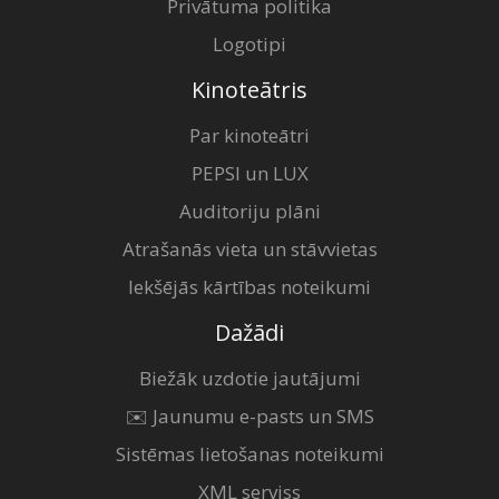
Privātuma politika
Logotipi
Kinoteātris
Par kinoteātri
PEPSI un LUX
Auditoriju plāni
Atrašanās vieta un stāvvietas
Iekšējās kārtības noteikumi
Dažādi
Biežāk uzdotie jautājumi
✉️ Jaunumu e-pasts un SMS
Sistēmas lietošanas noteikumi
XML serviss