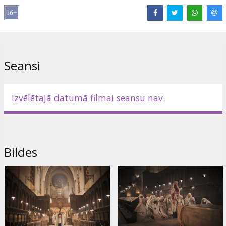
Lomās:
Jena Malone
,
Danny Huston
,
Thoren Ferguson
Saites:
IMDB
Seansi
Izvēlētajā datumā filmai seansu nav.
Bildes