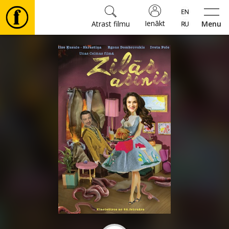
Ienākt
Atrast filmu
Menu
Filmas
🎵
Biļetes
Kultūra
Pasākumi
Ziņas