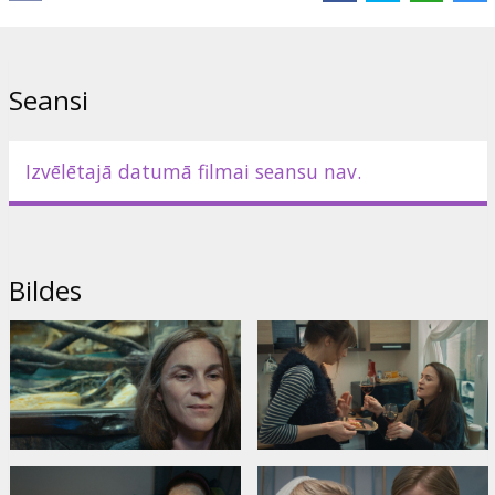
Izplatītājs:
Baltic Content Media
Režisors:
Una Celma
Lomās:
Ilze Ķuzule-Skrastiņa
,
Egons Dombrovskis
,
Iveta Pole
,
Seansi
Andra Katrīna Reine
,
Toms Veličko
Izvēlētajā datumā filmai seansu nav.
Bildes