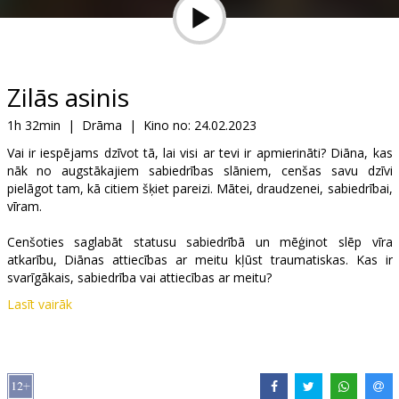
Dāvanu
kartes
Uzkodas
Zilās asinis
1h 32min
|
Drāma
|
Kino no:
24.02.2023
B2B
Vai ir iespējams dzīvot tā, lai visi ar tevi ir apmierināti? Diāna, kas
nāk no augstākajiem sabiedrības slāniem, cenšas savu dzīvi
Kino
pielāgot tam, kā citiem šķiet pareizi. Mātei, draudzenei, sabiedrībai,
vīram.
Klubs
Cenšoties saglabāt statusu sabiedrībā un mēģinot slēp vīra
atkarību, Diānas attiecības ar meitu kļūst traumatiskas. Kas ir
svarīgākais, sabiedrība vai attiecības ar meitu?
Lasīt vairāk
Ko izvēlēsies Diāna? Realizēs kāda cita ideju par savu dzīvi, vai
būvēs pati savu?
Filma latviešu valodā ar subtitriem angļu valodā.