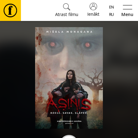
Ienākt
Atrast filmu
Menu
Filmas
🎵
Biļetes
Kultūra
Pasākumi
Ziņas