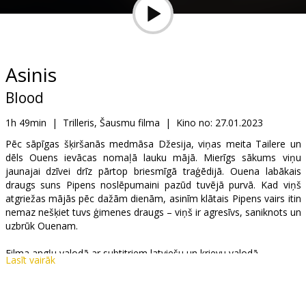
Dāvanu
kartes
Uzkodas
Asinis
Blood
B2B
1h 49min
|
Trilleris, Šausmu filma
|
Kino no:
27.01.2023
Kino
Pēc sāpīgas šķiršanās medmāsa Džesija, viņas meita Tailere un
dēls Ouens ievācas nomaļā lauku mājā. Mierīgs sākums viņu
Klubs
jaunajai dzīvei drīz pārtop briesmīgā traģēdijā. Ouena labākais
draugs suns Pipens noslēpumaini pazūd tuvējā purvā. Kad viņš
atgriežas mājās pēc dažām dienām, asinīm klātais Pipens vairs itin
nemaz nešķiet tuvs ģimenes draugs – viņš ir agresīvs, saniknots un
uzbrūk Ouenam.
Filma angļu valodā ar subtitriem latviešu un krievu valodā.
Lasīt vairāk
Izplatītājs:
Garsu Pasaulio Irasai UAB