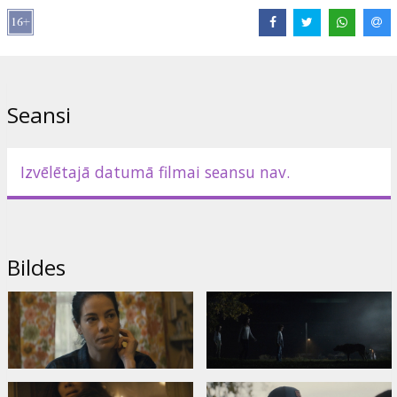
Režisors:
Brad Anderson
Lomās:
Michelle Monaghan
,
Skeet Ulrich
Saites:
IMDB
Seansi
Izvēlētajā datumā filmai seansu nav.
Bildes