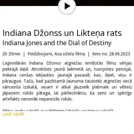
Dāvanu
kartes
Uzkodas
Indiana Džonss un Likteņa rats
Indiana Jones and the Dial of Destiny
B2B
2h 35min
|
Piedzīvojumi, Asa sižeta filma
|
Kino no:
28.06.2023
Kino
Leģendārais Indiana Džonss atgriežas iemīļotās filmu sērijas
piektajā daļā. Atrodoties jaunā laikmetā un, tuvojoties pensijai,
Klubs
Indiana cenšas iekļauties jaunajā pasaulē, kas, šķiet, viņu ir
pāraugusi. Taču, kad pazīstamā ļaunuma taustekļi atgriežas vecā
sāncenša izskatā, viņam ir atkal jāuzvelk platmale un vēlreiz
jāpaņem rokās pātaga, lai pārliecinātos, ka sens un spēcīgs
artefakts nenonāk nepareizās rokās.
Filma angļu valodā ar subtitriem latviešu un krievu valodā.
Lasīt vairāk
Izplatītājs:
Latvian Theatrical Distribution