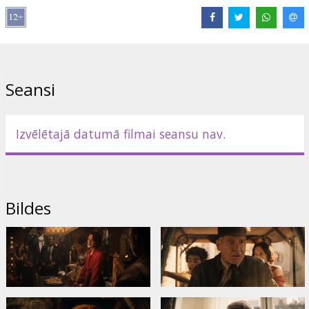
Režisors:
James Mangold
Lomās:
Harrison Ford
,
Phoebe Waller-Bridge
,
Antonio Banderas
,
John Rhys-Davies
,
Shaunette Renée Wilson
,
Toby Jones
,
Thomas
Kretschmann
,
Boyd Holbrook
,
Mads Mikkelsen
,
Ethann Isidore
Saites:
IMDB
,
Oficiālā mājaslapa
,
Facebook
Seansi
Izvēlētajā datumā filmai seansu nav.
Bildes