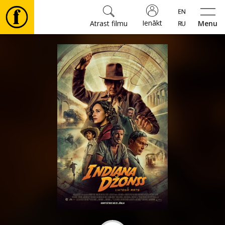
Ienākt
Atrast filmu
Menu
Filmas
🎵
Biļetes
Kultūra
Pasākumi
Ziņas