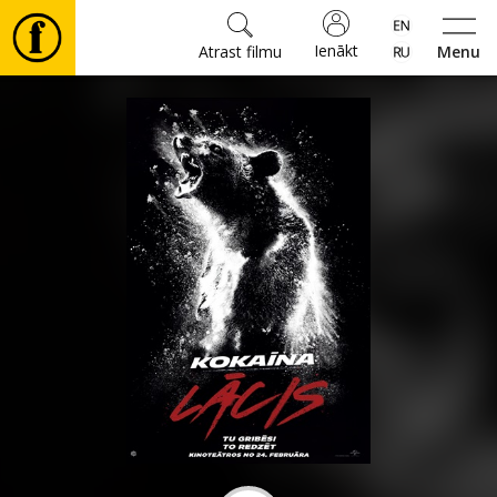
Ienākt
Atrast filmu
Menu
Filmas
🎵
Biļetes
Kultūra
Pasākumi
Ziņas