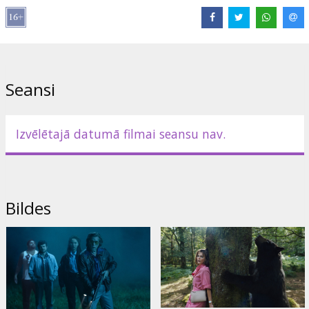
Režisors:
Elizabeth Banks
Lomās:
Keri Russell
,
O'Shea Jackson Jr.
,
Margo Martindale
,
Ray
Liotta
Saites:
IMDB
,
Facebook
,
Oficiālā mājas lapa
Seansi
Izvēlētajā datumā filmai seansu nav.
Bildes