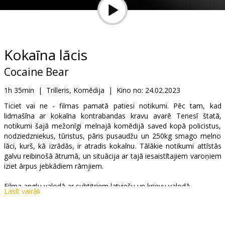
Dāvanu
kartes
Uzkodas
Kokaīna lācis
Cocaine Bear
B2B
1h 35min
|
Trilleris, Komēdija
|
Kino no:
24.02.2023
Kino
Ticiet vai ne - filmas pamatā patiesi notikumi. Pēc tam, kad
lidmašīna ar kokaīna kontrabandas kravu avarē Tenesī štatā,
Klubs
notikumi šajā mežonīgi melnajā komēdijā saved kopā policistus,
nodziedzniekus, tūristus, pāris pusaudžu un 250kg smago melno
lāci, kurš, kā izrādās, ir atradis kokaīnu. Tālākie notikumi attīstās
galvu reibinošā ātrumā, un situācija ar tajā iesaistītajiem varoņiem
iziet ārpus jebkādiem rāmjiem.
Filma angļu valodā ar subtitriem latviešu un krievu valodā.
Lasīt vairāk
Izplatītājs:
Latvian Theatrical Distribution