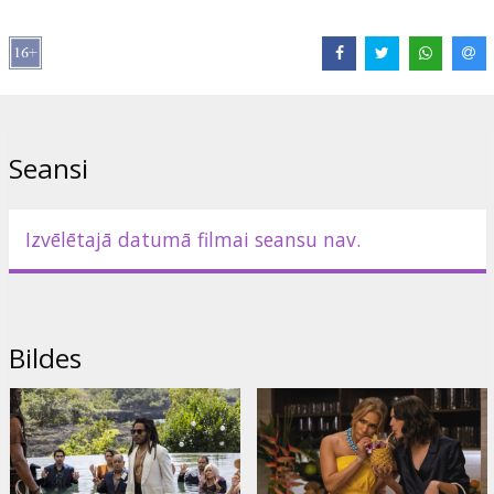
Izplatītājs:
Acme Film SIA
Režisors:
Jason Moore
Lomās:
Jennifer Lopez
,
Josh Duhamel
,
Lenny Kravitz
,
Jennifer
Coolidge
Saites:
IMDB
,
Facebook
,
Oficiālā mājas lapa
Seansi
Izvēlētajā datumā filmai seansu nav.
Bildes