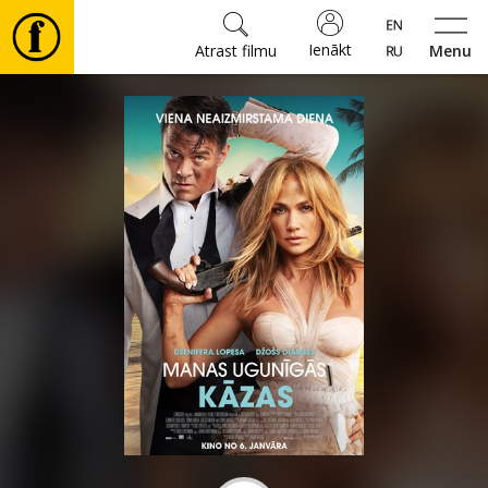
Ienākt
Atrast filmu
Menu
Filmas
🎵
Biļetes
Kultūra
Pasākumi
Ziņas