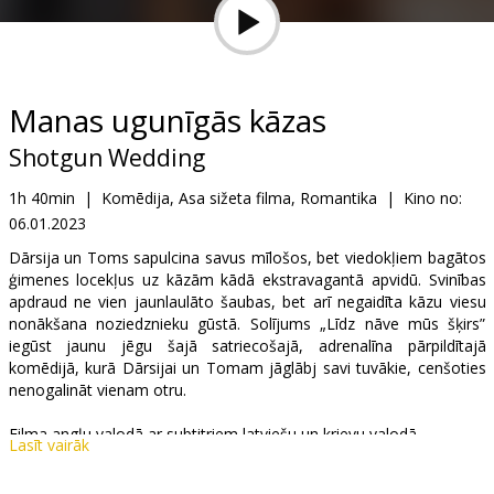
Dāvanu
kartes
Uzkodas
Manas ugunīgās kāzas
Shotgun Wedding
B2B
1h 40min
|
Komēdija, Asa sižeta filma, Romantika
|
Kino no:
06.01.2023
Kino
Klubs
Dārsija un Toms sapulcina savus mīlošos, bet viedokļiem bagātos
ģimenes locekļus uz kāzām kādā ekstravagantā apvidū. Svinības
apdraud ne vien jaunlaulāto šaubas, bet arī negaidīta kāzu viesu
nonākšana noziedznieku gūstā. Solījums „Līdz nāve mūs šķirs”
iegūst jaunu jēgu šajā satriecošajā, adrenalīna pārpildītajā
komēdijā, kurā Dārsijai un Tomam jāglābj savi tuvākie, cenšoties
nenogalināt vienam otru.
Filma angļu valodā ar subtitriem latviešu un krievu valodā.
Lasīt vairāk