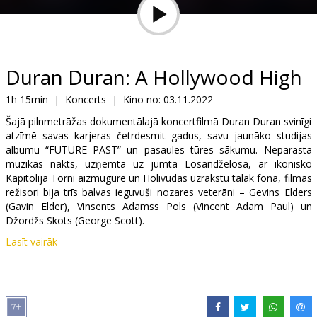
Dāvanu
kartes
Uzkodas
Duran Duran: A Hollywood High
1h 15min
|
Koncerts
|
Kino no:
03.11.2022
B2B
Šajā pilnmetrāžas dokumentālajā koncertfilmā Duran Duran svinīgi
atzīmē savas karjeras četrdesmit gadus, savu jaunāko studijas
Kino
albumu “FUTURE PAST” un pasaules tūres sākumu. Neparasta
mūzikas nakts, uzņemta uz jumta Losandželosā, ar ikonisko
Klubs
Kapitolija Torni aizmugurē un Holivudas uzrakstu tālāk fonā, filmas
režisori bija trīs balvas ieguvuši nozares veterāni – Gevins Elders
(Gavin Elder), Vinsents Adamss Pols (Vincent Adam Paul) un
Džordžs Skots (George Scott).
Lasīt vairāk
“A Hollywood High” atgādina mums par Duran Duran ražīgo un
daudzveidīgo dziesmu sacerēšanu un efektīgi uztver viņu
neierobežoto vitālo enerģiju. Filma atdzīvina arī grupas dziļās un
ilgstošās attiecības ar Losandželosu, caur ekskluzīvām jaunām
intervijām, video no aizkulisēm un agrāk neredzētiem uzfilmētiem