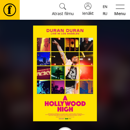
Ienākt
Atrast filmu
Menu
Filmas
🎵
Biļetes
Kultūra
Pasākumi
Ziņas