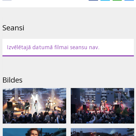
arhīva materiāliem, kas iezīmē grupas izaugsmi, tai kļūstot par
vienu no visu laiku visietekmīgākajām un veiksmīgākajām grupām.
Tie ir svētki no sākuma līdz beigām, kas ikvienam liks celties kājās
un dejot!
Seansi
FILMA ANGĻU VALODĀ AR SUBTITRIEM ANGĻU VALODĀ.
Izvēlētajā datumā filmai seansu nav.
Izplatītājs:
Abramorama
Saites:
DuranDuran.com
,
Oficiālā mājas lapa
Bildes