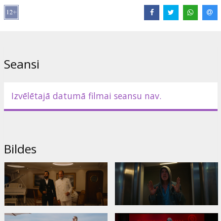
Režisors:
Ruben Östlund
Lomās:
Harris Dickinson
,
Charlbi Dean
,
Zlatko Buric
,
Henrik
Dorsin
,
Vicki Berlin
,
Woody Harrelson
Saites:
IMDB
,
neonrated.com
Seansi
Izvēlētajā datumā filmai seansu nav.
Bildes