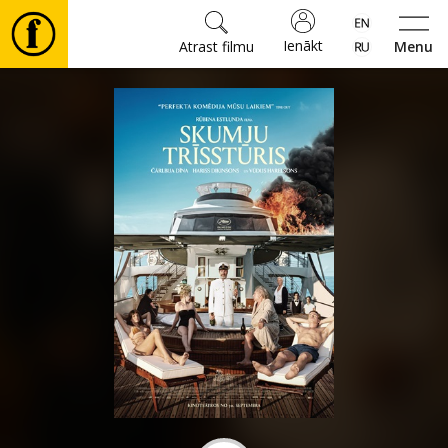
Ienākt
Atrast filmu
Menu
Filmas
🎵
Biļetes
Kultūra
Pasākumi
Ziņas