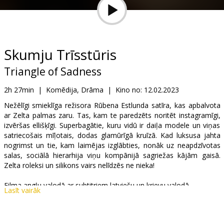
Dāvanu
kartes
Uzkodas
Skumju Trīsstūris
Triangle of Sadness
B2B
2h 27min
|
Komēdija, Drāma
|
Kino no:
12.02.2023
Kino
Nežēlīgi smieklīga režisora Rūbena Estlunda satīra, kas apbalvota
ar Zelta palmas zaru. Tas, kam te paredzēts noritēt instagramīgi,
Klubs
izvēršas ellišķīgi. Superbagātie, kuru vidū ir daiļa modele un viņas
satriecošais mīļotais, dodas glamūrīgā kruīzā. Kad luksusa jahta
nogrimst un tie, kam laimējas izglābties, nonāk uz neapdzīvotas
salas, sociālā hierarhija viņu kompānijā sagriežas kājām gaisā.
Zelta roleksi un silikons vairs nelīdzēs ne nieka!
Filma angļu valodā ar subtitriem latviešu un krievu valodā.
Lasīt vairāk
Izplatītājs:
A-One Films Latvia