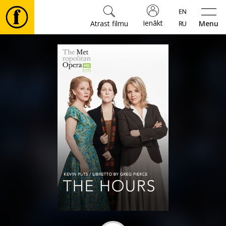
Ienākt
Atrast filmu
Menu
Filmas
🎵
Biļetes
Kultūra
Pasākumi
Ziņas