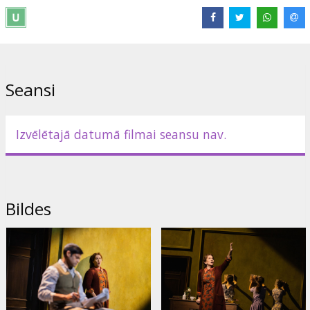
kas kopā ar Flemingu veido operas varoņu trio. Phelim McDermott
ir šīs neatvairāmās drāmas režisors, ar Metropolitēna operas
muzikālo vadītāju Janniku Nezē-Segēnu (Yannick Nézet-Séguin) uz
diriģenta pjedestāla, diriģējot Putsa skaudro un iespaidīgo
partitūru.
Seansi
Izplatītājs:
Forum Cinemas Latvia OU filiāle Latvijā
Saites:
metopera.org
Izvēlētajā datumā filmai seansu nav.
Bildes