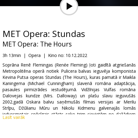
Dāvanu
kartes
Uzkodas
MET Opera: Stundas
MET Opera: The Hours
B2B
3h 13min
|
Opera
|
Kino no:
10.12.2022
Kino
Soprāna Renē Flemingas (Renée Fleming) ļoti gaidītā atgriešanās
Metropolitēna operā notiek Pulicera balvas ieguvēja komponista
Klubs
Kevina Putsa operas Stundas (The Hours), kuras pamatā ir Maikla
Kaningema (Michael Cunningham) slavenā romāna adaptācija,
pasaules pirmizrādes iestudējumā. Vidžīnijas Vulfas romāna
Dalovejas kundze (Mrs. Dalloway) un plašu slavu ieguvušās
2002.gadā Oskara balvu saņēmušās filmas versijas ar Merilu
Strīpu, Džūlianu Mūru un Nikolu Kidmenu galvenajās lomās
iedvesmotais spēcīgais stāsts seko trim sievietēm no dažādiem
Lasīt vairāk
laikmetiem, kas katra cīnās ar saviem iekšējiem dēmoniem un
savām lomām sabiedrībā. Aizraujošā pirmizrāde staro ar zvaigžņu
spēku, ar soprānu Kelli O’Hara un mecosoprānu Joyce DiDonato,