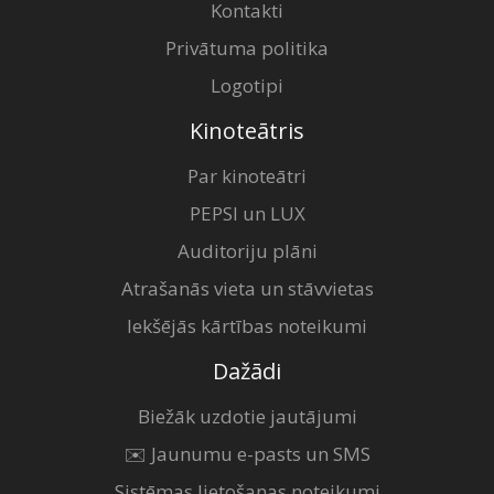
Kontakti
Privātuma politika
Logotipi
Kinoteātris
Par kinoteātri
PEPSI un LUX
Auditoriju plāni
Atrašanās vieta un stāvvietas
Iekšējās kārtības noteikumi
Dažādi
Biežāk uzdotie jautājumi
✉️ Jaunumu e-pasts un SMS
Sistēmas lietošanas noteikumi