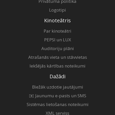
Privātuma politika
Logotipi
Kinoteātris
Par kinoteātri
PEPSI un LUX
Auditoriju plāni
Atrašanās vieta un stāvvietas
Iekšējās kārtības noteikumi
Dažādi
Biežāk uzdotie jautājumi
✉️ Jaunumu e-pasts un SMS
Sistēmas lietošanas noteikumi
XML serviss