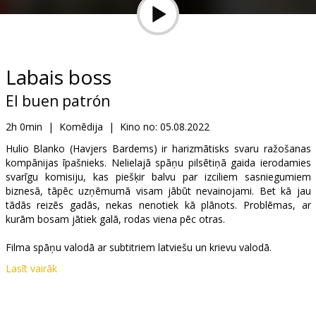
Dāvanu
kartes
Uzkodas
Labais boss
El buen patrón
B2B
2h 0min
|
Komēdija
|
Kino no:
05.08.2022
Kino
Hulio Blanko (Havjers Bardems) ir harizmātisks svaru ražošanas
kompānijas īpašnieks. Nelielajā spāņu pilsētiņā gaida ierodamies
Klubs
svarīgu komisiju, kas piešķir balvu par izciliem sasniegumiem
biznesā, tāpēc uzņēmumā visam jābūt nevainojami. Bet kā jau
tādās reizēs gadās, nekas nenotiek kā plānots. Problēmas, ar
kurām bosam jātiek galā, rodas viena pēc otras.
Filma spāņu valodā ar subtitriem latviešu un krievu valodā.
Lasīt vairāk
Izplatītājs:
Best Film SIA
Režisors:
Fernando León de Aranoa