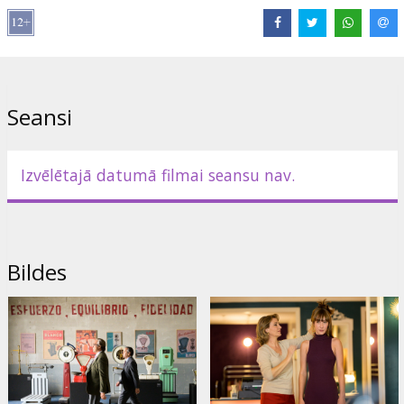
Lomās:
Javier Bardem
,
Manolo Solo
,
Almudena Amor
,
Óscar de la
Fuente
,
Sonia Almarcha
Saites:
IMDB
,
bestfilm.eu
Seansi
Izvēlētajā datumā filmai seansu nav.
Bildes