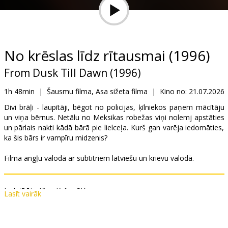
Dāvanu
kartes
Uzkodas
No krēslas līdz rītausmai (1996)
From Dusk Till Dawn (1996)
B2B
1h 48min
|
Šausmu filma, Asa sižeta filma
|
Kino no:
21.07.2026
Kino
Divi brāļi - laupītāji, bēgot no policijas, ķīlniekos paņem mācītāju
un viņa bērnus. Netālu no Meksikas robežas viņi nolemj apstāties
Klubs
un pārlais nakti kādā bārā pie lielceļa. Kurš gan varēja iedomāties,
ka šis bārs ir vampīru midzenis?
Filma angļu valodā ar subtitriem latviešu un krievu valodā.
Izplatītājs:
Kino Kults, SIA
Lasīt vairāk
Režisors:
Robert Rodriguez
Lomās:
Harvey Keitel
,
Salma Hayek
,
George Clooney
,
Juliette
Lewis
,
Quentin Tarantino
,
Ernest Liu