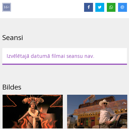
Saites:
IMDB
,
Facebook
Seansi
Izvēlētajā datumā filmai seansu nav.
Bildes