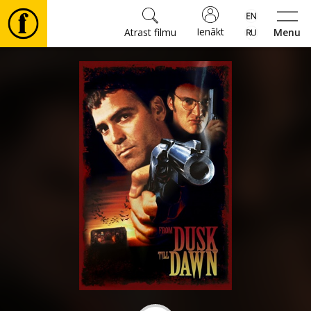
Ienākt
Atrast filmu
Menu
Filmas
🎵
Biļetes
Kultūra
Pasākumi
Ziņas